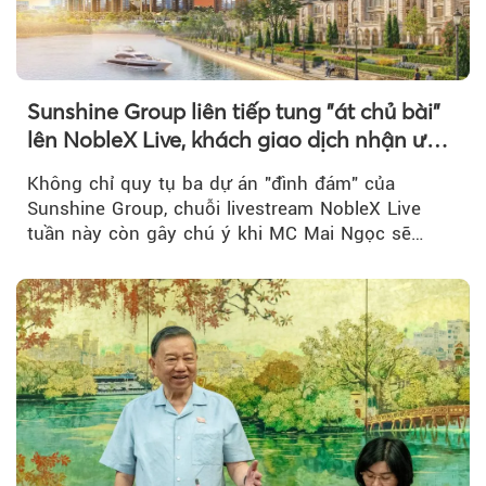
Sunshine Group liên tiếp tung "át chủ bài"
lên NobleX Live, khách giao dịch nhận ưu
đãi hàng trăm triệu đồng
Không chỉ quy tụ ba dự án "đình đám" của
Sunshine Group, chuỗi livestream NobleX Live
tuần này còn gây chú ý khi MC Mai Ngọc sẽ
đồng hành trong phiên livestream giới thiệu...