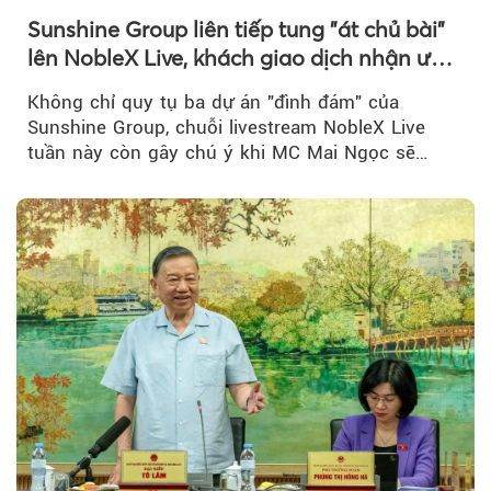
Sunshine Group liên tiếp tung "át chủ bài"
lên NobleX Live, khách giao dịch nhận ưu
đãi hàng trăm triệu đồng
Không chỉ quy tụ ba dự án "đình đám" của
Sunshine Group, chuỗi livestream NobleX Live
tuần này còn gây chú ý khi MC Mai Ngọc sẽ
đồng hành trong phiên livestream giới thiệu...