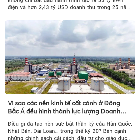
không chỉ bắt đầu hành trình tạo ra 35 tỷ kWh
điện và hơn 2,43 tỷ USD doanh thu trong 25 năm
tới....
Vì sao các nền kinh tế cất cánh ở Đông
Bắc Á đều hình thành lực lượng Doanh
nghiệp Quốc gia?
Điều gì đã tạo nên sức bật thần kỳ của Hàn Quốc,
Nhật Bản, Đài Loan… trong thế kỷ 20? Bên cạnh
những chính sách cải cách, đầu tư cho giáo dục...