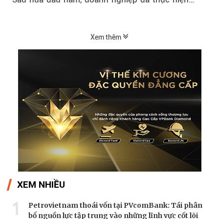
54,6% kế hoạch lợi nhuận trước...
Xem thêm
XEM NHIỀU
1
Petrovietnam thoái vốn tại PVcomBank: Tái phân
bổ nguồn lực tập trung vào những lĩnh vực cốt lõi