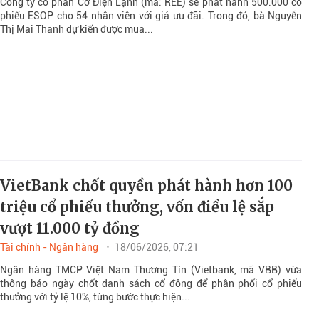
Công ty cổ phần Cơ Điện Lạnh (mã: REE) sẽ phát hành 500.000 cổ
phiếu ESOP cho 54 nhân viên với giá ưu đãi. Trong đó, bà Nguyễn
Thị Mai Thanh dự kiến được mua...
VietBank chốt quyền phát hành hơn 100
triệu cổ phiếu thưởng, vốn điều lệ sắp
vượt 11.000 tỷ đồng
Tài chính - Ngân hàng
18/06/2026, 07:21
Ngân hàng TMCP Việt Nam Thương Tín (Vietbank, mã VBB) vừa
thông báo ngày chốt danh sách cổ đông để phân phối cổ phiếu
thưởng với tỷ lệ 10%, từng bước thực hiện...