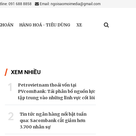
line: 091 688 8858
Email: ngoisaomoimedia@gmail.com
KHOÁN
HÀNG HOÁ - TIÊU DÙNG
XE
XEM NHIỀU
1
Petrovietnam thoái vốn tại
PVcomBank: Tái phân bổ nguồn lực
tập trung vào những lĩnh vực cốt lõi
2
Tin tức ngân hàng nổi bật tuần
qua: Sacombank cắt giảm hơn
3.700 nhân sự