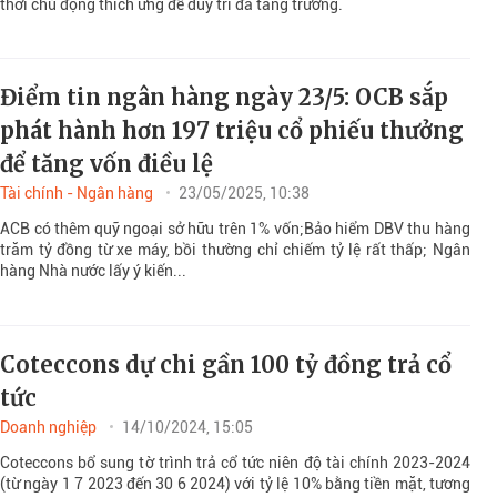
thời chủ động thích ứng để duy trì đà tăng trưởng.
Điểm tin ngân hàng ngày 23/5: OCB sắp
phát hành hơn 197 triệu cổ phiếu thưởng
để tăng vốn điều lệ
Tài chính - Ngân hàng
23/05/2025, 10:38
ACB có thêm quỹ ngoại sở hữu trên 1% vốn;Bảo hiểm DBV thu hàng
trăm tỷ đồng từ xe máy, bồi thường chỉ chiếm tỷ lệ rất thấp; Ngân
hàng Nhà nước lấy ý kiến...
Coteccons dự chi gần 100 tỷ đồng trả cổ
tức
Doanh nghiệp
14/10/2024, 15:05
Coteccons bổ sung tờ trình trả cổ tức niên độ tài chính 2023-2024
(từ ngày 1 7 2023 đến 30 6 2024) với tỷ lệ 10% bằng tiền mặt, tương