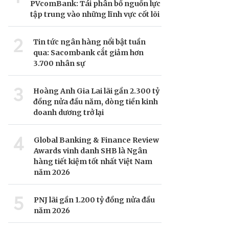
PVcomBank: Tái phân bổ nguồn lực
tập trung vào những lĩnh vực cốt lõi
2
Tin tức ngân hàng nổi bật tuần
qua: Sacombank cắt giảm hơn
3.700 nhân sự
3
Hoàng Anh Gia Lai lãi gần 2.300 tỷ
đồng nửa đầu năm, dòng tiền kinh
doanh dương trở lại
4
Global Banking & Finance Review
Awards vinh danh SHB là Ngân
hàng tiết kiệm tốt nhất Việt Nam
năm 2026
5
PNJ lãi gần 1.200 tỷ đồng nửa đầu
năm 2026