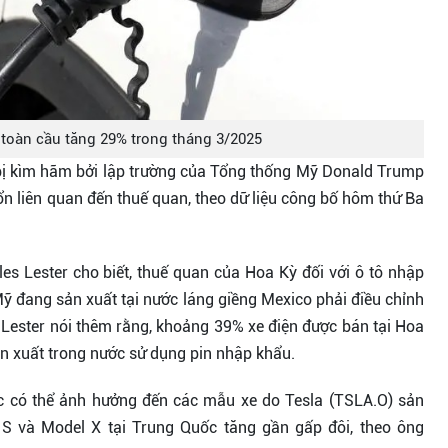
toàn cầu tăng 29% trong tháng 3/2025
 bị kìm hãm bởi lập trường của Tổng thống Mỹ Donald Trump
 ổn liên quan đến thuế quan, theo dữ liệu công bố hôm thứ Ba
es Lester cho biết, thuế quan của Hoa Kỳ đối với ô tô nhập
ỹ đang sản xuất tại nước láng giềng Mexico phải điều chỉnh
 Lester nói thêm rằng, khoảng 39% xe điện được bán tại Hoa
ản xuất trong nước sử dụng pin nhập khẩu.
ốc có thể ảnh hưởng đến các mẫu xe do Tesla (TSLA.O) sản
 S và Model X tại Trung Quốc tăng gần gấp đôi, theo ông