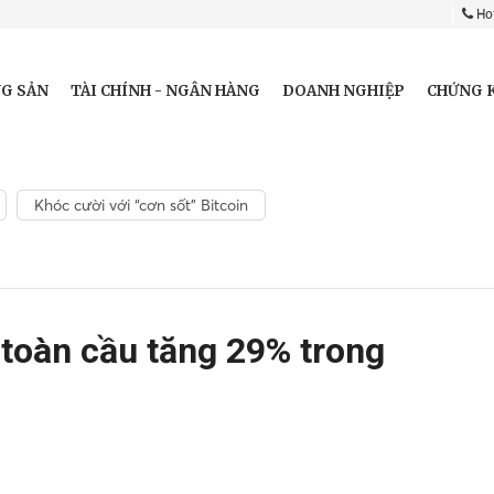
Hot
G SẢN
TÀI CHÍNH - NGÂN HÀNG
DOANH NGHIỆP
CHỨNG 
Khóc cười với “cơn sốt” Bitcoin
 toàn cầu tăng 29% trong