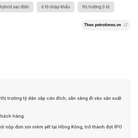
 hybrid sạc điện
ô tô nhập khẩu
thị trường ô tô
 thị trường tỷ dân sắp cán đích, sẵn sàng đi vào sản xuất
Theo petroti
 khách hàng
iới nộp đơn xin niêm yết tại Hồng Kông, trở thành đợt IPO