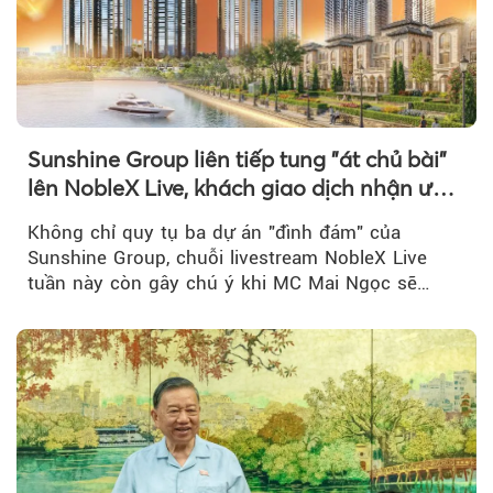
Sunshine Group liên tiếp tung "át chủ bài"
lên NobleX Live, khách giao dịch nhận ưu
đãi hàng trăm triệu đồng
Không chỉ quy tụ ba dự án "đình đám" của
Sunshine Group, chuỗi livestream NobleX Live
tuần này còn gây chú ý khi MC Mai Ngọc sẽ
đồng hành trong phiên livestream giới thiệu...