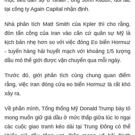
mục tiêu dân sự ở Israel", ông John Kilduff, đối tác
tại công ty Again Capital nhận định.
Nhà phân tích Matt Smith của Kpler thì cho rằng,
đòn tấn công của Iran vào căn cứ quân sự Mỹ là
kịch bản nhẹ hơn so với việc đóng Eo biển Hormuz
- tuyến hàng hải huyết mạch với khoảng 1/5 lượng
dầu mỏ thế giới được vận chuyển qua mỗi ngày.
Trước đó, giới phân tích cùng chung quan điểm
rằng, việc Iran đóng cửa eo biển Hormuz là rất khó
xảy ra.
Về phần mình, Tổng thống Mỹ Donald Trump bày tỏ
mong muốn giữ giá dầu ở mức thấp giữa lúc lo ngại
các cuộc giao tranh kéo dài tại Trung Đông có thể