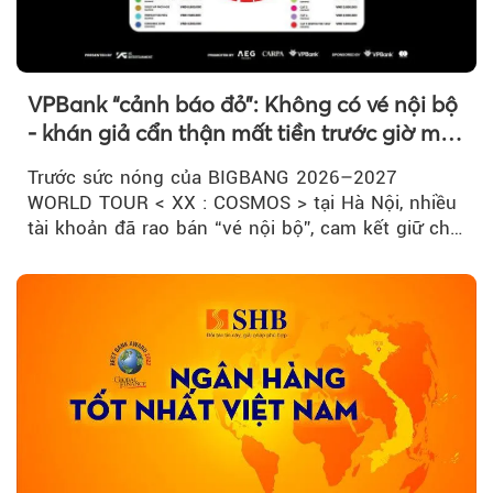
VPBank “cảnh báo đỏ”: Không có vé nội bộ
- khán giả cẩn thận mất tiền trước giờ mở
bán
Trước sức nóng của BIGBANG 2026–2027
WORLD TOUR < XX : COSMOS > tại Hà Nội, nhiều
tài khoản đã rao bán “vé nội bộ”, cam kết giữ chỗ
đẹp với mức giá cao...