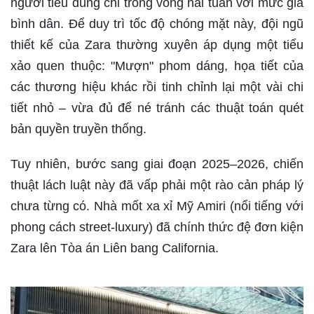
người tiêu dùng chỉ trong vòng hai tuần với mức giá
bình dân. Để duy trì tốc độ chóng mặt này, đội ngũ
thiết kế của Zara thường xuyên áp dụng một tiểu
xảo quen thuộc: "Mượn" phom dáng, họa tiết của
các thương hiệu khác rồi tinh chỉnh lại một vài chi
tiết nhỏ – vừa đủ để né tránh các thuật toán quét
bản quyền truyền thống.
Tuy nhiên, bước sang giai đoạn 2025–2026, chiến
thuật lách luật này đã vấp phải một rào cản pháp lý
chưa từng có. Nhà mốt xa xỉ Mỹ Amiri (nổi tiếng với
phong cách street-luxury) đã chính thức đệ đơn kiện
Zara lên Tòa án Liên bang California.