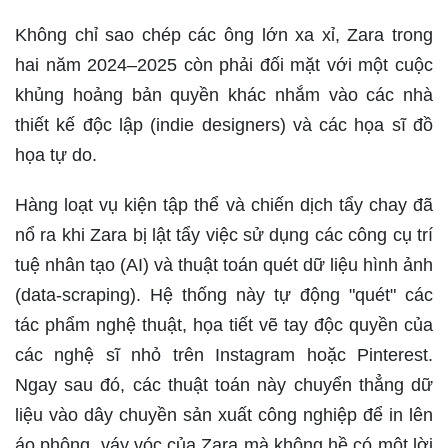
Không chỉ sao chép các ông lớn xa xỉ, Zara trong
hai năm 2024–2025 còn phải đối mặt với một cuộc
khủng hoảng bản quyền khác nhắm vào các nhà
thiết kế độc lập (indie designers) và các họa sĩ đồ
họa tự do.
Hàng loạt vụ kiện tập thể và chiến dịch tẩy chay đã
nổ ra khi Zara bị lật tẩy việc sử dụng các công cụ trí
tuệ nhân tạo (AI) và thuật toán quét dữ liệu hình ảnh
(data-scraping). Hệ thống này tự động "quét" các
tác phẩm nghệ thuật, họa tiết vẽ tay độc quyền của
các nghệ sĩ nhỏ trên Instagram hoặc Pinterest.
Ngay sau đó, các thuật toán này chuyển thẳng dữ
liệu vào dây chuyền sản xuất công nghiệp để in lên
áo phông, váy vóc của Zara mà không hề có một lời