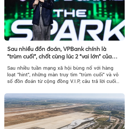
Sau nhiều đồn đoán, VPBank chính là
"trùm cuối", chốt cùng lúc 2 “vai lớn” của
BIGBANG World Tour tại Việt Nam
Sau nhiều tuần mạng xã hội bùng nổ với hàng
loạt "hint", những màn truy tìm "trùm cuối" và vô
số đồn đoán từ cộng đồng V.I.P, câu trả lời cuối
cùng đã lộ diện...