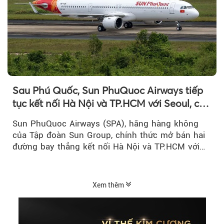
Sau Phú Quốc, Sun PhuQuoc Airways tiếp
tục kết nối Hà Nội và TP.HCM với Seoul, cất
cánh vào tháng 8 năm nay
Sun PhuQuoc Airways (SPA), hãng hàng không
của Tập đoàn Sun Group, chính thức mở bán hai
đường bay thẳng kết nối Hà Nội và TP.HCM với
Seoul (Hàn Quốc), dự kiến khai thác từ...
Xem thêm