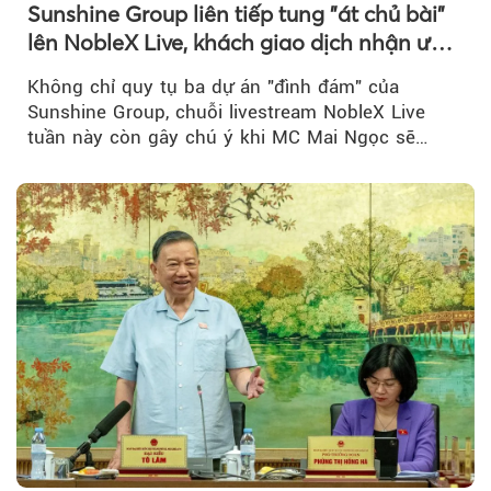
Sunshine Group liên tiếp tung "át chủ bài"
lên NobleX Live, khách giao dịch nhận ưu
đãi hàng trăm triệu đồng
Không chỉ quy tụ ba dự án "đình đám" của
Sunshine Group, chuỗi livestream NobleX Live
tuần này còn gây chú ý khi MC Mai Ngọc sẽ
đồng hành trong phiên livestream giới thiệu...