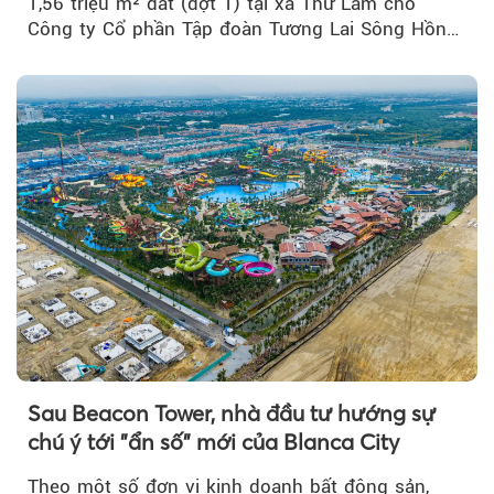
1,56 triệu m² đất (đợt 1) tại xã Thư Lâm cho
Công ty Cổ phần Tập đoàn Tương Lai Sông Hồng
để triển khai phân...
Sau Beacon Tower, nhà đầu tư hướng sự
chú ý tới "ẩn số" mới của Blanca City
Theo một số đơn vị kinh doanh bất động sản,