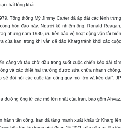
oại chất lỏng khác.
979, Tổng thống Mỹ Jimmy Carter đã áp đặt các lệnh trừng
n công hòn đảo này. Người kế nhiệm ông, Ronald Reagan,
Iraq những năm 1980, ưu tiên bảo vệ hoạt động vận tải biển
ửa của Iran, trong khi vẫn để đảo Kharg tránh khỏi các cuộc
ến cảng và tàu chở dầu trong suốt cuộc chiến kéo dài tám
 động và các thiệt hại thường được sửa chữa nhanh chóng.
o sẽ đòi hỏi các cuộc tấn công quy mô lớn và kéo dài", JP
a đường ống từ các mỏ lớn nhất của Iran, bao gồm Ahvaz,
ến hành tấn công, Iran đã tăng mạnh xuất khẩu từ Kharg lên
được bốc lên tàu trong giai đoạn 15-20/2, gần gấp ba lần tốc