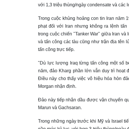
với 1,3 triệu thùng/ngày condensate và các l
Trong cuộc khủng hoảng con tin Iran năm 1
phạt đối với Iran nhưng không ra lệnh tấ
trong cuộc chiến "Tanker War" giữa Iran và 
và tấn công các tàu cũng như trận địa tên l
tấn công trực tiếp.
"Dù lực lượng Iraq từng tấn công một số b
năm, đảo Kharg phần lớn vẫn duy trì hoạt
Điều này cho thấy việc vô hiệu hóa hòn đả
Morgan nhận định.
Đảo này tiếp nhận dầu được vận chuyển qu
Marun và Gachsaran.
Trong những ngày trước khi Mỹ và Israel ti
gần mức kỷ lục, với hơn 3 triệu thùng/ngày 