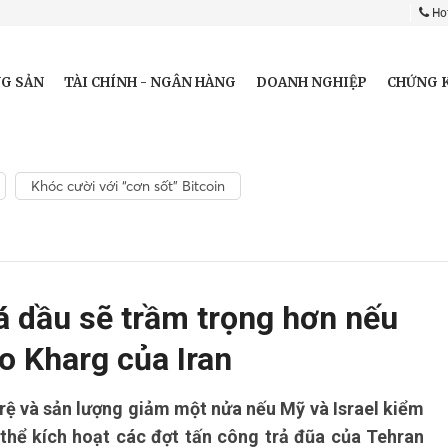
Hot
G SẢN
TÀI CHÍNH - NGÂN HÀNG
DOANH NGHIỆP
CHỨNG 
Khóc cười với “cơn sốt” Bitcoin
á dầu sẽ trầm trọng hơn nếu
o Kharg của Iran
trệ và sản lượng giảm một nửa nếu Mỹ và Israel kiểm
thể kích hoạt các đợt tấn công trả đũa của Tehran