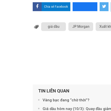
Chia sẻ Facebook
giá dầu
JP Morgan
Xuất kh
TIN LIÊN QUAN
Vàng bạc đang “chờ thời”?
Giá dầu hôm nay (10/3): Quay đầu giả