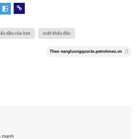
ẩu dầu của Iran
xuất khẩu dầu
Theo nangluongquocte.petroti
m mạnh