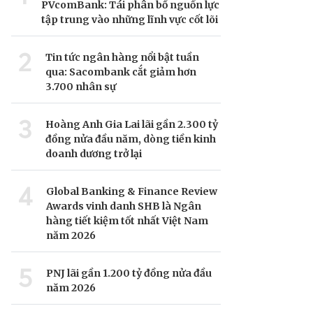
PVcomBank: Tái phân bổ nguồn lực
tập trung vào những lĩnh vực cốt lõi
2
Tin tức ngân hàng nổi bật tuần
qua: Sacombank cắt giảm hơn
3.700 nhân sự
3
Hoàng Anh Gia Lai lãi gần 2.300 tỷ
đồng nửa đầu năm, dòng tiền kinh
doanh dương trở lại
4
Global Banking & Finance Review
Awards vinh danh SHB là Ngân
hàng tiết kiệm tốt nhất Việt Nam
năm 2026
5
PNJ lãi gần 1.200 tỷ đồng nửa đầu
năm 2026