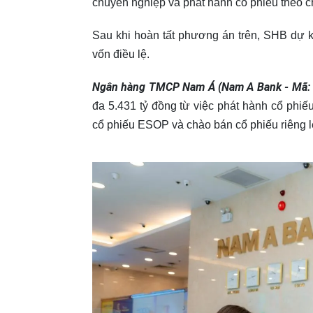
chuyên nghiệp và phát hành cổ phiếu theo 
Sau khi hoàn tất phương án trên, SHB dự 
vốn điều lệ.
Ngân hàng TMCP Nam Á (Nam A Bank - Mã:
đa 5.431 tỷ đồng từ việc phát hành cổ phi
cổ phiếu ESOP và chào bán cổ phiếu riêng l