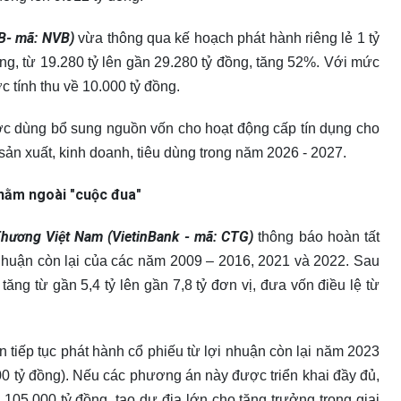
B- mã: NVB)
vừa thông qua kế hoạch phát hành riêng lẻ 1 tỷ
ồng, từ 19.280 tỷ lên gần 29.280 tỷ đồng, tăng 52%. Với mức
 tính thu về 10.000 tỷ đồng.
ợc dùng bổ sung nguồn vốn cho hoạt động cấp tín dụng cho
ản xuất, kinh doanh, tiêu dùng trong năm 2026 - 2027.
nằm ngoài "cuộc đua"
ương Việt Nam (VietinBank - mã: CTG)
thông báo hoàn tất
i nhuận còn lại của các năm 2009 – 2016, 2021 và 2022. Sau
tăng từ gần 5,4 tỷ lên gần 7,8 tỷ đơn vị, đưa vốn điều lệ từ
 tiếp tục phát hành cổ phiếu từ lợi nhuận còn lại năm 2023
0 tỷ đồng). Nếu các phương án này được triển khai đầy đủ,
105.000 tỷ đồng, tạo dư địa lớn cho tăng trưởng trong giai