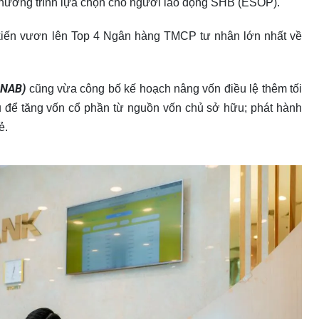
chương trình lựa chọn cho người lao động SHB (ESOP).
kiến vươn lên Top 4 Ngân hàng TMCP tư nhân lớn nhất về
 NAB)
cũng vừa công bố kế hoạch nâng vốn điều lệ thêm tối
ếu để tăng vốn cổ phần từ nguồn vốn chủ sở hữu; phát hành
ẻ.