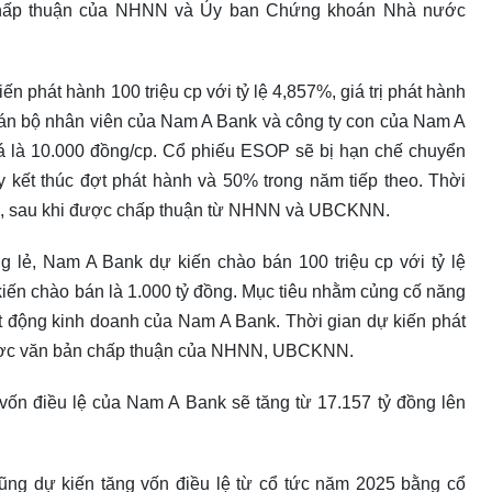
chấp thuận của NHNN và Ủy ban Chứng khoán Nhà nước
phát hành 100 triệu cp với tỷ lệ 4,857%, giá trị phát hành
 cán bộ nhân viên của Nam A Bank và công ty con của Nam A
á là 10.000 đồng/cp. Cổ phiếu ESOP sẽ bị hạn chế chuyển
kết thúc đợt phát hành và 50% trong năm tiếp theo. Thời
026, sau khi được chấp thuận từ NHNN và UBCKNN.
g lẻ, Nam A Bank dự kiến chào bán 100 triệu cp với tỷ lệ
kiến chào bán là 1.000 tỷ đồng. Mục tiêu nhằm củng cố năng
ạt động kinh doanh của Nam A Bank. Thời gian dự kiến phát
được văn bản chấp thuận của NHNN, UBCKNN.
vốn điều lệ của Nam A Bank sẽ tăng từ 17.157 tỷ đồng lên
ũng dự kiến tăng vốn điều lệ từ cổ tức năm 2025 bằng cổ