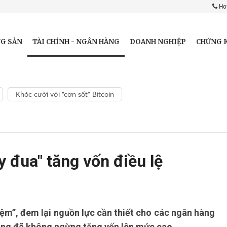
Hot
TÀI CHÍNH - NGÂN HÀNG
G SẢN
DOANH NGHIỆP
CHỨNG 
Khóc cười với “cơn sốt” Bitcoin
 đua" tăng vốn điều lệ
đệm”, đem lại nguồn lực cần thiết cho các ngân hàng
băng đã không ngừng tăng vốn lên mức cao.