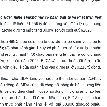
Ngân hàng Thương mại cổ phần Đầu tư và Phát triển Việt
ng
n điều lệ thêm 21.656 tỷ đồng, nâng vốn điều lệ ngân hàng
g, tương đương mức tăng 30,8% so với cuối quý I/2025.
ơn 498,5 triệu cổ phiếu từ quỹ dự trữ bổ sung vốn điều lệ
); (2) phát hành gần 1,4 tỷ cổ phiếu trả cổ tức từ lợi nhuận
hiếu lưu hành); (3) chào bán riêng lẻ hoặc ra công chúng
nhiên, kết thúc năm 2025, BIDV vẫn chưa hoàn tất được cấu
n, vốn điều lệ của ngân hàng vẫn dừng lại ở 70.213 tỷ đồng.
uận cho BIDV tăng vốn điều lệ thêm tối đa gần 2.641 tỷ
u riêng lẻ. BIDV cũng đã công bố thông tin bất thường liên
trị về việc điều chỉnh một số nội dung Phương án chào bán
hương án chào bán đã được điều chỉnh, BIDV dự kiến chào
nh thức phát hành riêng lẻ, với giá 38.900 đồng/cổ phiếu.