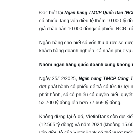
Ngân hàng TMCP Quốc Dân (NC
Đặc biệt tại
cổ phiếu, tăng vốn điều lệ thêm 10.000 tỷ đ
giá chào bán 10.000 đồng/cổ phiếu, NCB ước
Ngân hàng cho biết số vốn thu được sẽ đư
khách hàng doanh nghiệp, cá nhân phục vụ s
Nhóm ngân hàng quốc doanh cũng không 
Ngân hàng TMCP Công Th
Ngày 25/12/2025,
đợt phát hành cổ phiếu để trả cổ tức từ lợ
phát hành, số cổ phiếu có quyền biểu quyết 
53.700 tỷ đồng lên hơn 77.669 tỷ đồng.
Không dừng lại ở đó, VietinBank còn dự kiến
(12.565 tỷ đồng) và năm 2024 (khoảng 15.60
vốn điều lệ của VietinBank có thể vượt mốc 