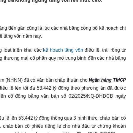
ng đến gần cũng là lúc các nhà băng công bố kế hoạch chi
để tăng vốn năm nay.
loạt triển khai các
kế hoạch tăng vốn
điều lệ, trải rộng từ
 thương mại cổ phần quy mô trung bình đến các nhà băng
Ngân hàng TMCP
am (NHNN) đã có văn bản chấp thuận cho
iều lệ lên tối đa 53.442 tỷ đồng theo phương án đã được
kiến cổ đông bằng văn bản số 02/2025/NQ-ĐHĐCĐ ngày
 lệ lên 53.442 tỷ đồng thông qua 3 hình thức: chào bán cổ
, chào bán cổ phiếu riêng lẻ cho nhà đầu tư chứng khoán