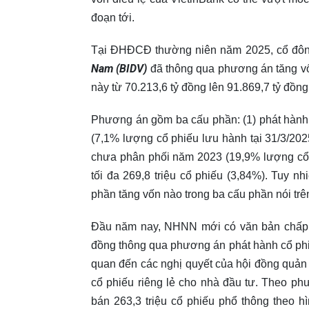
đoạn tới.
Tại ĐHĐCĐ thường niên năm 2025, cổ đô
Nam (BIDV)
đã thông qua phương án tăng vố
này từ 70.213,6 tỷ đồng lên 91.869,7 tỷ đồn
Phương án gồm ba cấu phần: (1) phát hành h
(7,1% lượng cổ phiếu lưu hành tại 31/3/2025
chưa phân phối năm 2023 (19,9% lượng cổ p
tối đa 269,8 triệu cổ phiếu (3,84%). Tuy 
phần tăng vốn nào trong ba cấu phần nói trê
Đầu năm nay, NHNN mới có văn bản chấp th
đồng thông qua phương án phát hành cổ phiế
quan đến các nghị quyết của hội đồng quản 
cổ phiếu riêng lẻ cho nhà đầu tư. Theo p
bán 263,3 triệu cổ phiếu phổ thông theo hì