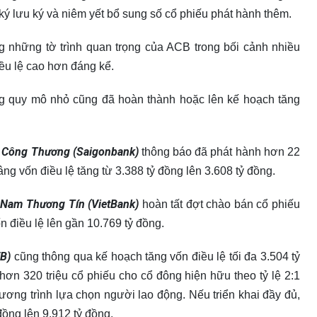
ký lưu ký và niêm yết bổ sung số cổ phiếu phát hành thêm.
 những tờ trình quan trọng của ACB trong bối cảnh nhiều
u lệ cao hơn đáng kể.
ng quy mô nhỏ cũng đã hoàn thành hoặc lên kế hoạch tăng
 Công Thương (Saigonbank)
thông báo đã phát hành hơn 22
ng vốn điều lệ tăng từ 3.388 tỷ đồng lên 3.608 tỷ đồng.
Nam Thương Tín (VietBank)
hoàn tất đợt chào bán cổ phiếu
n điều lệ lên gần 10.769 tỷ đồng.
VB)
cũng thông qua kế hoạch tăng vốn điều lệ tối đa 3.504 tỷ
ơn 320 triệu cổ phiếu cho cổ đông hiện hữu theo tỷ lệ 2:1
ương trình lựa chọn người lao động. Nếu triển khai đầy đủ,
đồng lên 9.912 tỷ đồng.