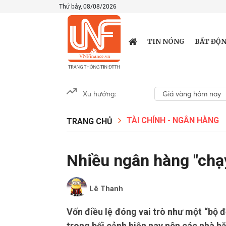
Thứ bảy, 08/08/2026
TIN NÓNG
BẤT ĐỘN
Xu hướng:
Giá vàng hôm nay
TÀI CHÍNH - NGÂN HÀNG
TRANG CHỦ
Nhiều ngân hàng "chạy
Lê Thanh
Vốn điều lệ đóng vai trò như một “bộ 
trong bối cảnh hiện nay nên các nhà 