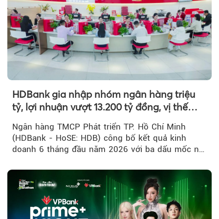
HDBank gia nhập nhóm ngân hàng triệu
tỷ, lợi nhuận vượt 13.200 tỷ đồng, vị thế
mới trên thị trường vốn quốc tế
Ngân hàng TMCP Phát triển TP. Hồ Chí Minh
(HDBank - HoSE: HDB) công bố kết quả kinh
doanh 6 tháng đầu năm 2026 với ba dấu mốc nổi
bật: gia nhập nhóm ngân hàng...