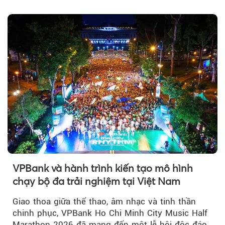
của thị trường trong nước được hỗ trợ bởi giá
vàng thế giới bứt phá lên mức cao nhất trong
một tháng.
VPBank và hành trình kiến tạo mô hình
chạy bộ đa trải nghiệm tại Việt Nam
Giao thoa giữa thể thao, âm nhạc và tinh thần
chinh phục, VPBank Ho Chi Minh City Music Half
Marathon 2026 đã mang đến một lễ hội độc đáo