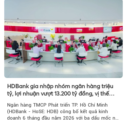
HDBank gia nhập nhóm ngân hàng triệu
tỷ, lợi nhuận vượt 13.200 tỷ đồng, vị thế
mới trên thị trường vốn quốc tế
Ngân hàng TMCP Phát triển TP. Hồ Chí Minh
(HDBank - HoSE: HDB) công bố kết quả kinh
doanh 6 tháng đầu năm 2026 với ba dấu mốc nổi
bật: gia nhập nhóm ngân hàng...