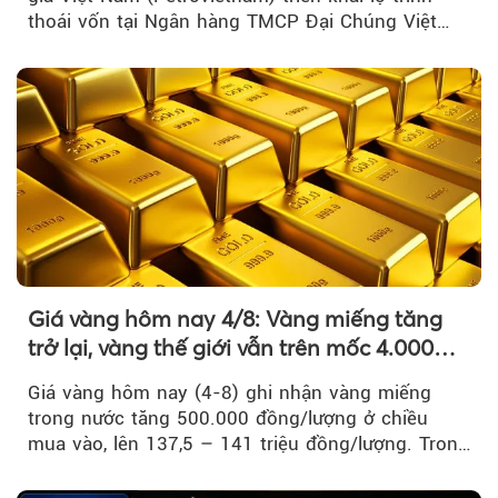
thoái vốn tại Ngân hàng TMCP Đại Chúng Việt
Nam là bước đi trong quá trình cơ cấu...
Giá vàng hôm nay 4/8: Vàng miếng tăng
trở lại, vàng thế giới vẫn trên mốc 4.000
USD/ounce
Giá vàng hôm nay (4-8) ghi nhận vàng miếng
trong nước tăng 500.000 đồng/lượng ở chiều
mua vào, lên 137,5 – 141 triệu đồng/lượng. Trong
khi đó, giá vàng thế giới giảm nhẹ nhưng vẫn duy
trì trên ngưỡng 4.000 USD/ounce.