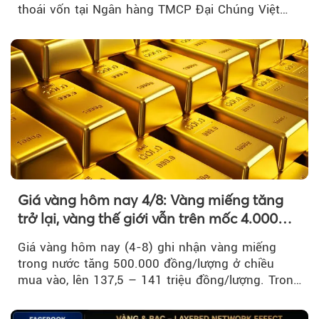
thoái vốn tại Ngân hàng TMCP Đại Chúng Việt
Nam là bước đi trong quá trình cơ cấu...
Giá vàng hôm nay 4/8: Vàng miếng tăng
trở lại, vàng thế giới vẫn trên mốc 4.000
USD/ounce
Giá vàng hôm nay (4-8) ghi nhận vàng miếng
trong nước tăng 500.000 đồng/lượng ở chiều
mua vào, lên 137,5 – 141 triệu đồng/lượng. Trong
khi đó, giá vàng thế giới giảm nhẹ nhưng vẫn duy
trì trên ngưỡng 4.000 USD/ounce.