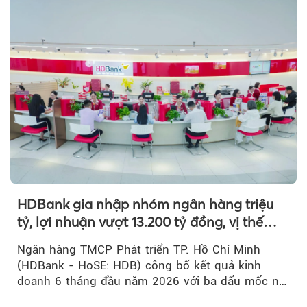
HDBank gia nhập nhóm ngân hàng triệu
tỷ, lợi nhuận vượt 13.200 tỷ đồng, vị thế
mới trên thị trường vốn quốc tế
Ngân hàng TMCP Phát triển TP. Hồ Chí Minh
(HDBank - HoSE: HDB) công bố kết quả kinh
doanh 6 tháng đầu năm 2026 với ba dấu mốc nổi
bật: gia nhập nhóm ngân hàng...