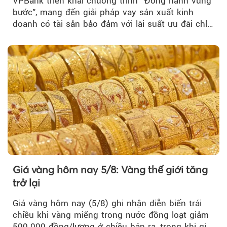
VPBank triển khai chương trình “Đồng hành vững
bước”, mang đến giải pháp vay sản xuất kinh
doanh có tài sản bảo đảm với lãi suất ưu đãi chỉ
từ 4,99%/năm...
Giá vàng hôm nay 5/8: Vàng thế giới tăng
trở lại
Giá vàng hôm nay (5/8) ghi nhận diễn biến trái
chiều khi vàng miếng trong nước đồng loạt giảm
500.000 đồng/lượng ở chiều bán ra, trong khi giá