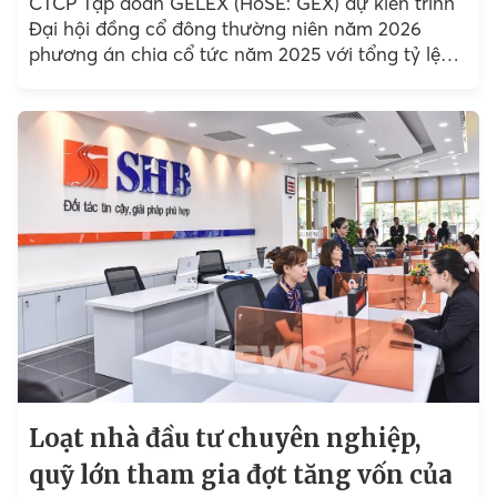
CTCP Tập đoàn GELEX (HoSE: GEX) dự kiến trình
Đại hội đồng cổ đông thường niên năm 2026
phương án chia cổ tức năm 2025 với tổng tỷ lệ
33%, đồng thời phát hành cổ phiếu tăng vốn điều
lệ thêm 20%, qua đó nâng vốn điều lệ lên hơn
13.000 tỷ đồng.
Loạt nhà đầu tư chuyên nghiệp,
quỹ lớn tham gia đợt tăng vốn của