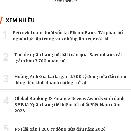
Xem thêm
XEM NHIỀU
1
Petrovietnam thoái vốn tại PVcomBank: Tái phân bổ
nguồn lực tập trung vào những lĩnh vực cốt lõi
2
Tin tức ngân hàng nổi bật tuần qua: Sacombank cắt
giảm hơn 3.700 nhân sự
3
Hoàng Anh Gia Lai lãi gần 2.300 tỷ đồng nửa đầu năm,
dòng tiền kinh doanh dương trở lại
4
Global Banking & Finance Review Awards vinh danh
SHB là Ngân hàng tiết kiệm tốt nhất Việt Nam năm
2026
5
PNJ lãi gần 1.200 tỷ đồng nửa đầu năm 2026