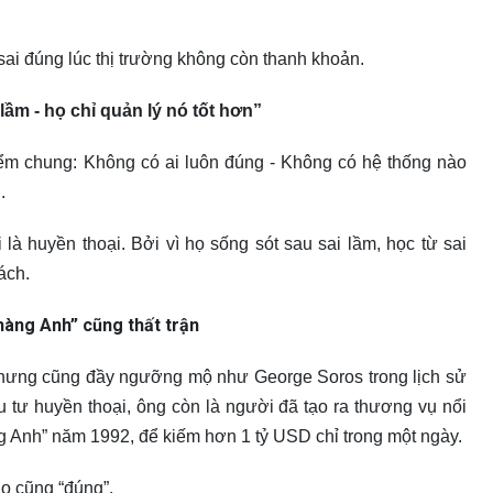
sai đúng lúc thị trường không còn thanh khoản.
ầm - họ chỉ quản lý nó tốt hơn”
 điểm chung: Không có ai luôn đúng - Không có hệ thống nào
.
 huyền thoại. Bởi vì họ sống sót sau sai lầm, học từ sai
ách.
hàng Anh” cũng thất trận
 nhưng cũng đầy ngưỡng mộ như George Soros trong lịch sử
u tư huyền thoại, ông còn là người đã tạo ra thương vụ nổi
ng Anh” năm 1992, để kiếm hơn 1 tỷ USD chỉ trong một ngày.
o cũng “đúng”.