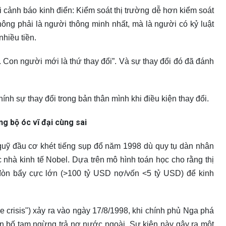
 cảnh báo kinh điển: Kiểm soát thị trường dễ hơn kiểm soát
ông phải là người thông minh nhất, mà là người có kỷ luật
nhiều tiền.
i. Con người mới là thứ thay đổi”. Và sự thay đổi đó đã đánh
ính sự thay đổi trong bản thân mình khi điều kiện thay đổi.
 bộ óc vĩ đại cùng sai
uỹ đầu cơ khét tiếng sụp đổ năm 1998 dù quy tụ dàn nhân
 nhà kinh tế Nobel. Dựa trên mô hình toán học cho rằng thị
òn bẩy cực lớn (>100 tỷ USD nợ/vốn <5 tỷ USD) để kinh
 crisis") xảy ra vào ngày 17/8/1998, khi chính phủ Nga phá
yên bố tạm ngừng trả nợ nước ngoài. Sự kiện này gây ra một