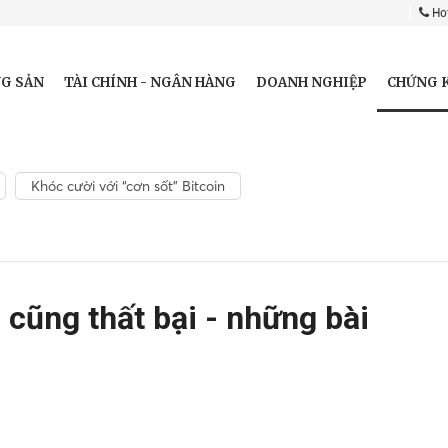
Hot
CHỨNG 
G SẢN
TÀI CHÍNH - NGÂN HÀNG
DOANH NGHIỆP
Khóc cười với “cơn sốt” Bitcoin
 cũng thất bại - những bài