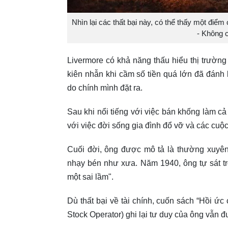
Nhìn lại các thất bại này, có thể thấy một điể
- Không c
Livermore có khả năng thấu hiểu thị trường
kiên nhẫn khi cầm số tiền quá lớn đã đánh
do chính mình đặt ra.
Sau khi nổi tiếng với việc bán khống làm cả 
với việc đời sống gia đình đổ vỡ và các cuộc
Cuối đời, ông được mô tả là thường xuyê
nhạy bén như xưa. Năm 1940, ông tự sát tr
một sai lầm".
Dù thất bại về tài chính, cuốn sách “Hồi ức
Stock Operator) ghi lại tư duy của ông vẫn đ