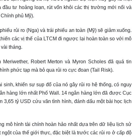
 đầu tư hoảng loạn, rút vốn khỏi các thị trường mới nổi và
u Chính phủ Mỹ).
 phiếu rủi ro (Nga) và trái phiếu an toàn (Mỹ) sẽ giảm xuống.
khiến các vị thế của LTCM đi ngược lại hoàn toàn so với mô
 vài tháng.
 Meriwether, Robert Merton và Myron Scholes đã quá tin
 hình phức tạp mà bỏ qua rủi ro cực đoan (Tail Risk).
 sinh, khiến sự sụp đổ của nó gây rủi ro hệ thống, có nguy
gân hàng lớn nhất Phố Wall. 14 ngân hàng lớn đã được Cục
 3,65 tỷ USD cứu vãn tình hình, đánh dấu một bài học lịch
ng mô hình tài chính hoàn hảo nhất dựa trên dữ liệu lịch sử
gột của thế giới thực, đặc biệt là trước các rủi ro ở cấp độ