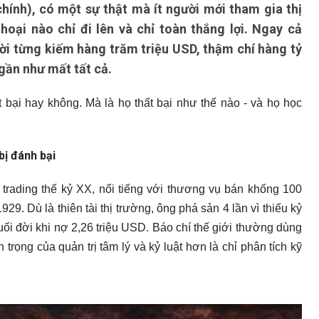
chính), có một sự thật mà ít người mới tham gia thị
oại nào chỉ đi lên và chỉ toàn thắng lợi. Ngay cả
ười từng kiếm hàng trăm triệu USD, thậm chí hàng tỷ
gần như mất tất cả.
 bại hay không. Mà là họ thất bại như thế nào - và họ học
bị đánh bại
 trading thế kỷ XX, nổi tiếng với thương vụ bán khống 100
9. Dù là thiên tài thị trường, ông phá sản 4 lần vì thiếu kỷ
cuối đời khi nợ 2,26 triệu USD. Báo chí thế giới thường dùng
ọng của quản trị tâm lý và kỷ luật hơn là chỉ phân tích kỹ