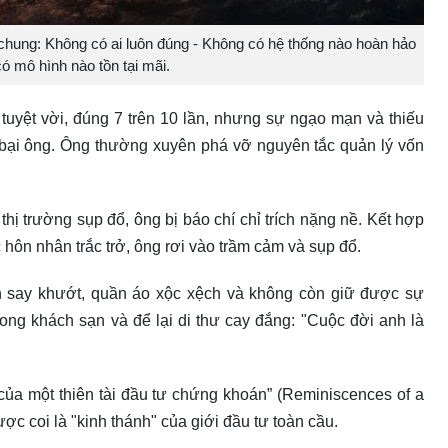
m chung: Không có ai luôn đúng - Không có hệ thống nào hoàn hảo
ó mô hình nào tồn tại mãi.
 tuyệt vời, đúng 7 trên 10 lần, nhưng sự ngạo mạn và thiếu
 bại ông. Ông thường xuyên phá vỡ nguyên tắc quản lý vốn
thị trường sụp đổ, ông bị báo chí chỉ trích nặng nề. Kết hợp
 hôn nhân trắc trở, ông rơi vào trầm cảm và sụp đổ.
n say khướt, quần áo xộc xệch và không còn giữ được sự
ong khách sạn và để lại di thư cay đắng: "Cuộc đời anh là
 của một thiên tài đầu tư chứng khoán” (Reminiscences of a
ược coi là "kinh thánh" của giới đầu tư toàn cầu.