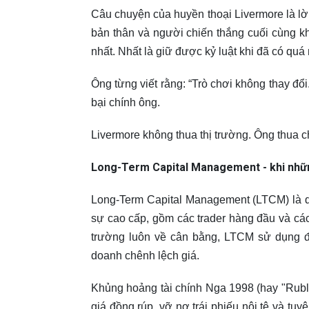
Câu chuyện của huyền thoại Livermore là lời
bản thân và người chiến thắng cuối cùng kh
nhất. Nhất là giữ được kỷ luật khi đã có quá 
Ông từng viết rằng: “Trò chơi không thay đổ
bại chính ông.
Livermore không thua thị trường. Ông thua ch
Long-Term Capital Management - khi những
Long-Term Capital Management (LTCM) là q
sự cao cấp, gồm các trader hàng đầu và các
trường luôn về cân bằng, LTCM sử dụng đ
doanh chênh lệch giá.
Khủng hoảng tài chính Nga 1998 (hay "Ruble
giá đồng rúp, vỡ nợ trái phiếu nội tệ và tu