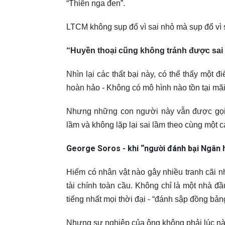
“Thiên nga đen”.
LTCM không sụp đổ vì sai nhỏ mà sụp đổ vì 
“Huyền thoại cũng không tránh được sai l
Nhìn lại các thất bại này, có thể thấy một
hoàn hảo - Không có mô hình nào tồn tại mãi
Nhưng những con người này vẫn được gọi là
lầm và không lặp lại sai lầm theo cùng một c
George Soros - khi “người đánh bại Ngân 
Hiếm có nhân vật nào gây nhiều tranh cãi
tài chính toàn cầu. Không chỉ là một nhà đầ
tiếng nhất mọi thời đại - “đánh sập đồng bả
Nhưng sự nghiệp của ông không phải lúc nà