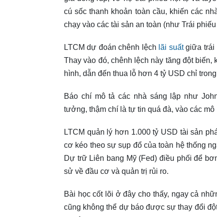
cú sốc thanh khoản toàn cầu, khiến các nhà
chạy vào các tài sản an toàn (như Trái phiế
LTCM dự đoán chênh lệch
lãi suất
giữa trái
Thay vào đó, chênh lệch này tăng đột biến, 
hình, dẫn đến thua lỗ hơn 4 tỷ USD chỉ trong
Báo chí mô tả các nhà sáng lập như John
tưởng, thậm chí là tự tin quá đà, vào các mô
LTCM quản lý hơn 1.000 tỷ USD tài sản phái
cơ kéo theo sự sụp đổ của toàn hệ thống n
Dự trữ Liên bang Mỹ (Fed) điều phối để bơm
sử về đầu cơ và quản trị rủi ro.
Bài học cốt lõi ở đây cho thấy, ngay cả nhữ
cũng không thể dự báo được sự thay đổi đột n