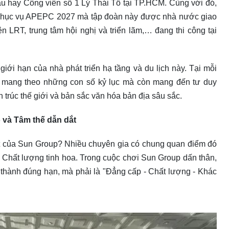
 hay Công viên số 1 Lý Thái Tổ tại TP.HCM. Cùng với đó,
nh phục vụ APEPC 2027 mà tập đoàn này được nhà nước giao
ện LRT, trung tâm hội nghị và triển lãm,… đang thi công tại
giới hạn của nhà phát triển hạ tầng và du lịch này. Tại mỗi
ỉ mang theo những con số kỷ lục mà còn mang đến tư duy
n trúc thế giới và bản sắc văn hóa bản địa sâu sắc.
 và Tâm thế dẫn dắt
iệt của Sun Group? Nhiều chuyên gia có chung quan điểm đó
à Chất lượng tinh hoa. Trong cuộc chơi Sun Group dấn thân,
n thành đúng hạn, mà phải là "Đẳng cấp - Chất lượng - Khác