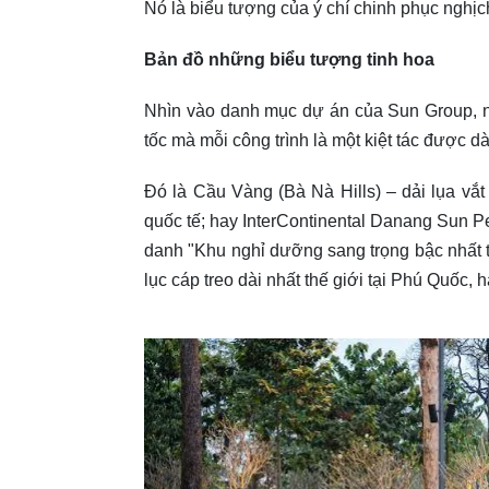
Nó là biểu tượng của ý chí chinh phục nghịc
Bản đồ những biểu tượng tinh hoa
Nhìn vào danh mục dự án của Sun Group, ng
tốc mà mỗi công trình là một kiệt tác được d
Đó là Cầu Vàng (Bà Nà Hills) – dải lụa v
quốc tế; hay InterContinental Danang Sun Pe
danh "Khu nghỉ dưỡng sang trọng bậc nhất t
lục cáp treo dài nhất thế giới tại Phú Quốc, 