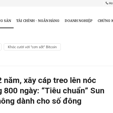
Hot
G SẢN
TÀI CHÍNH - NGÂN HÀNG
DOANH NGHIỆP
CHỨNG 
Khóc cười với “cơn sốt” Bitcoin
 năm, xây cáp treo lên nóc
 800 ngày: “Tiêu chuẩn” Sun
hông dành cho số đông