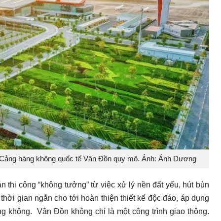
 Cảng hàng không quốc tế Vân Đồn quy mô. Ảnh: Ánh Dương
n thi công “không tưởng” từ việc xử lý nền đất yếu, hút bùn
 thời gian ngắn cho tới hoàn thiện thiết kế độc đáo, áp dụng
g không. Vân Đồn không chỉ là một công trình giao thông.