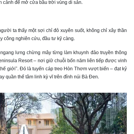
h cảnh để mở cửa bầu trời vùng di sản.
ười ta thấy một sợi chỉ đỏ xuyên suốt, không chỉ xây thần
ày công nghiên cứu, đầu tư kỹ càng.
ắt ngang lưng chừng mây từng làm khuynh đảo truyền thông
ninsula Resort – nơi giữ chuỗi bốn năm liên tiếp được vinh
hế giới". Đó là tuyến cáp treo Hòn Thơm vượt biển – đạt kỷ
hay quần thể tâm linh kỳ vĩ trên đỉnh núi Bà Đen.