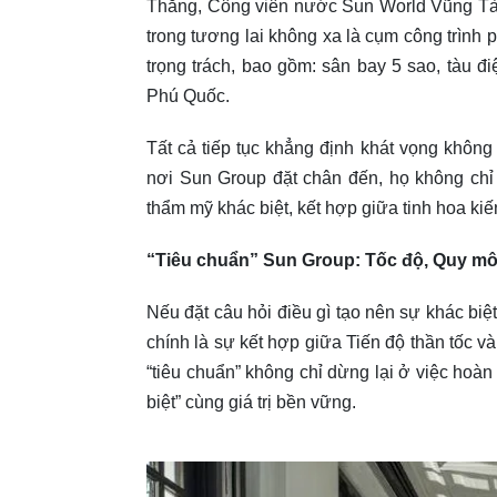
Thắng, Công viên nước Sun World Vũng Tàu
trong tương lai không xa là cụm công trì
trọng trách, bao gồm: sân bay 5 sao, tàu đi
Phú Quốc.
Tất cả tiếp tục khẳng định khát vọng không 
nơi Sun Group đặt chân đến, họ không ch
thẩm mỹ khác biệt, kết hợp giữa tinh hoa kiế
“Tiêu chuẩn” Sun Group: Tốc độ, Quy mô
Nếu đặt câu hỏi điều gì tạo nên sự khác b
chính là sự kết hợp giữa Tiến độ thần tốc v
“tiêu chuẩn” không chỉ dừng lại ở việc hoà
biệt” cùng giá trị bền vững.