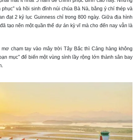
 phải mất ít nhất 5 năm để chinh phục đỉnh cao này. Nhưng
 phục” và hồi sinh đỉnh núi chúa Bà Nà, bằng ý chí thép và
n đạt 2 kỷ lục Guinness chỉ trong 800 ngày. Giữa địa hình
p đã tạo nên một quần thể dự án kỳ vĩ mà cho đến nay vẫn là
c mơ chạm tay vào mây trời Tây Bắc thì Cảng hàng không
oạn mục” để biến một vùng sình lầy rộng lớn thành sân bay
m.