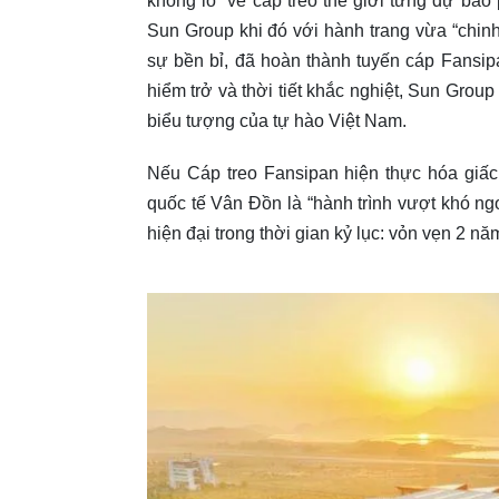
khổng lồ” về cáp treo thế giới từng dự báo
Sun Group khi đó với hành trang vừa “chinh
sự bền bỉ, đã hoàn thành tuyến cáp Fansipa
hiểm trở và thời tiết khắc nghiệt, Sun Grou
biểu tượng của tự hào Việt Nam.
Nếu Cáp treo Fansipan hiện thực hóa giấ
quốc tế Vân Đồn là “hành trình vượt khó ng
hiện đại trong thời gian kỷ lục: vỏn vẹn 2 nă