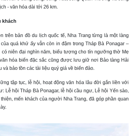
ịch - văn hóa dài tới 26 km.
ệu khách
n trên bản đồ du lịch quốc tế, Nha Trang từng là một làng
 của quá khứ ấy vẫn còn in đậm trong Tháp Bà Ponagar –
ái có niên đại nghìn năm, biểu tượng cho tín ngưỡng thờ Mẹ
văn hóa biển đặc sắc cũng được lưu giữ nơi Bảo tàng Hải
và bảo tồn các tài liệu quý giá về biển đảo.
ng tập tục, lễ hội, hoạt động văn hóa lâu đời gắn liền với
: Lễ hội Tháp Bà Ponagar, lễ hội cầu ngư, Lễ hội Yến sào,
n thiện, mến khách của người Nha Trang, đã góp phần quan
ày.