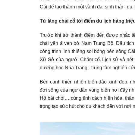
Cái để tạo thành một vành đai sinh thái - du l
Từ làng chài cổ tới điểm du lịch hàng tri
Trước khi trở thành điểm đến được nhắc tê
chài yên ả ven bờ Nam Trung Bộ. Dấu tích
công trình linh thiêng soi bóng bên sông C
Xứ Sở của người Chăm cổ. Lịch sử và nét 
dương học Nha Trang - trung tâm nghiên cứu 
Bên cạnh thiên nhiên biển đảo xinh đẹp, nhữ
đời sống của ngư dân vùng biển nơi đây như
Hô bài chòi… cùng tính cách hiền hòa, thâ
trọng tạo sức hút cho du khách đến với nơi n