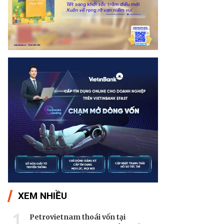
XEM NHIỀU
1
Petrovietnam thoái vốn tại