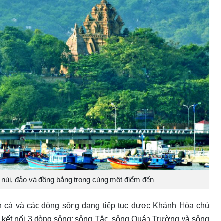
, núi, đảo và đồng bằng trong cùng một điểm đến
ển cả và các dòng sông đang tiếp tục được Khánh Hòa chú
g kết nối 3 dòng sông: sông Tắc, sông Quán Trường và sông