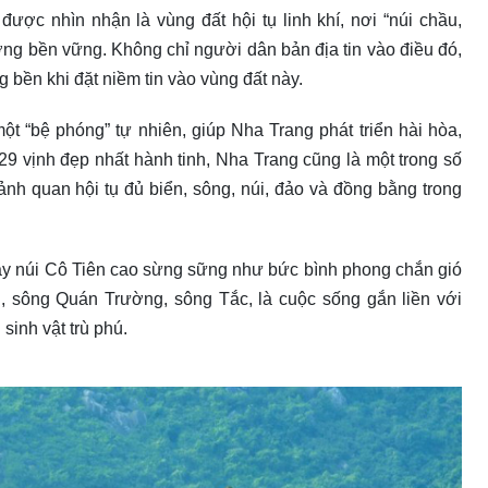
được nhìn nhận là vùng đất hội tụ linh khí, nơi “núi chầu,
vượng bền vững. Không chỉ người dân bản địa tin vào điều đó,
g bền khi đặt niềm tin vào vùng đất này.
một “bệ phóng” tự nhiên, giúp Nha Trang phát triển hài hòa,
29 vịnh đẹp nhất hành tinh, Nha Trang cũng là một trong số
nh quan hội tụ đủ biển, sông, núi, đảo và đồng bằng trong
 Tây núi Cô Tiên cao sừng sững như bức bình phong chắn gió
, sông Quán Trường, sông Tắc, là cuộc sống gắn liền với
sinh vật trù phú.