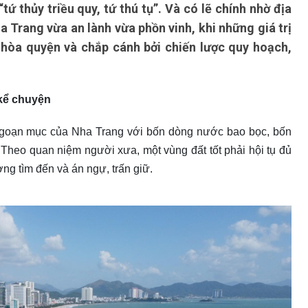
ứ thủy triều quy, tứ thú tụ”. Và có lẽ chính nhờ địa
 Trang vừa an lành vừa phồn vinh, khi những giá trị
 hòa quyện và chắp cánh bởi chiến lược quy hoạch,
kể chuyện
hế ngoạn mục của Nha Trang với bốn dòng nước bao bọc, bốn
 Theo quan niệm người xưa, một vùng đất tốt phải hội tụ đủ
ương tìm đến và án ngự, trấn giữ.