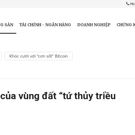
Hot
G SẢN
TÀI CHÍNH - NGÂN HÀNG
DOANH NGHIỆP
CHỨNG 
Khóc cười với “cơn sốt” Bitcoin
 của vùng đất “tứ thủy triều