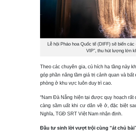
Lễ hội Pháo hoa Quốc tế (DIFF) sẽ biến cá
VIP", thu hút lượng lớn 
Theo các chuyên gia, cú hích hạ tầng này 
góp phần nâng tầm giá trị cảnh quan và bất 
phòng ở khu vực luôn duy trì cao.
“Nam Đà Nẵng hiện tại được quy hoạch rất đồ
càng sầm uất khi cư dân về ở, đặc biệt s
Nghĩa, TGĐ SRT Việt Nam nhận định.
Đầu tư sinh lời vượt trội cùng “át chủ bài