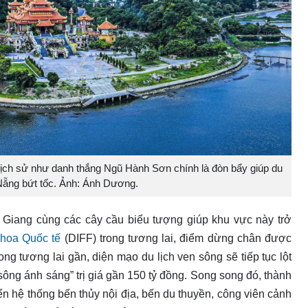
ịch sử như danh thắng Ngũ Hành Sơn chính là đòn bẩy giúp du
Nẵng bứt tốc. Ảnh: Ánh Dương.
 Giang cùng các cây cầu biểu tượng giúp khu vực này trở
 hoa Quốc tế
(DIFF) trong tương lai, điểm dừng chân được
ng tương lai gần, diện mạo du lịch ven sông sẽ tiếp tục lột
ông ánh sáng” trị giá gần 150 tỷ đồng. Song song đó, thành
iển hệ thống bến thủy nội địa, bến du thuyền, công viên cảnh