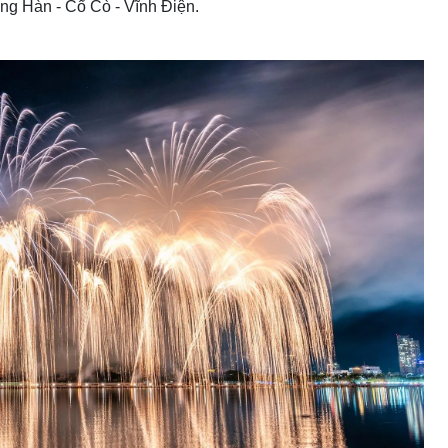
sông Hàn - Cổ Cò - Vĩnh Điện.