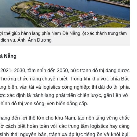
lợi thế giúp hành lang phía Nam Đà Nẵng lột xác thành trung tâm
à dịch vụ. Ảnh: Ánh Dương.
Đà Nẵng
2021–2030, tầm nhìn đến 2050, bức tranh đô thị đang được
nh hướng chức năng chuyên biệt. Trong khi khu vực phía Bắc
 biển, vận tải và logistics công nghiệp; thì dải đô thị phía
 xác định là hành lang phát triển chiến lược, gắn liền với
 hình đô thị ven sông, ven biển đẳng cấp.
g mang đến lợi thế lớn cho khu Nam, tạo nền tảng vững chắc
ờ cách biệt hoàn toàn với các trung tâm logistics hay cảng
inh thái nguyên bản, tránh xa áp lực tiếng ồn và khói bụi.