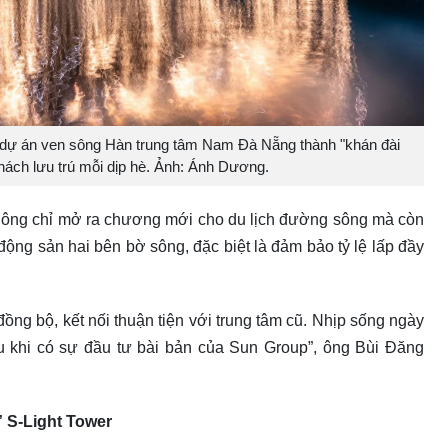
c dự án ven sông Hàn trung tâm Nam Đà Nẵng thành "khán đài
khách lưu trú mỗi dịp hè. Ảnh: Ánh Dương.
không chỉ mở ra chương mới cho du lịch đường sông mà còn
động sản hai bên bờ sông, đặc biệt là đảm bảo tỷ lệ lấp đầy
ng bộ, kết nối thuận tiện với trung tâm cũ. Nhịp sống ngày
au khi có sự đầu tư bài bản của Sun Group”, ông Bùi Đăng
” S-Light Tower