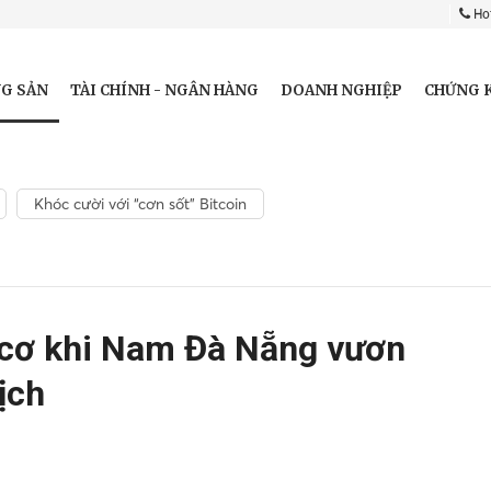
Hot
G SẢN
TÀI CHÍNH - NGÂN HÀNG
DOANH NGHIỆP
CHỨNG 
Khóc cười với “cơn sốt” Bitcoin
 cơ khi Nam Đà Nẵng vươn
ịch