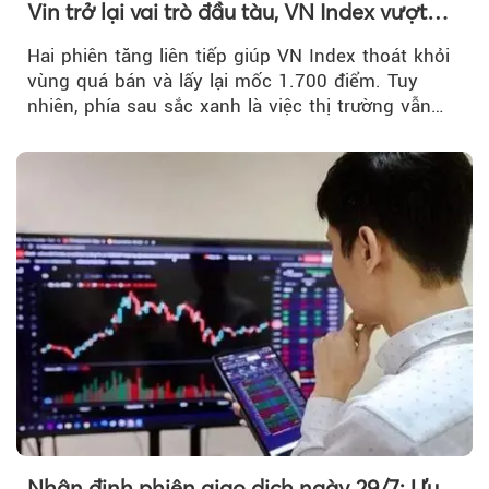
Vin trở lại vai trò đầu tàu, VN Index vượt
mốc 1.700 điểm
Hai phiên tăng liên tiếp giúp VN Index thoát khỏi
vùng quá bán và lấy lại mốc 1.700 điểm. Tuy
nhiên, phía sau sắc xanh là việc thị trường vẫn
chủ yếu được nâng đỡ bởi nhóm Vin, còn dòng
tiền vẫn chưa thực sự trở lại.
Nhận định phiên giao dịch ngày 29/7: Ưu