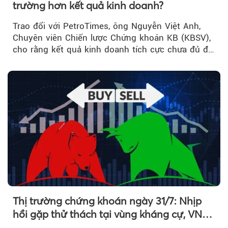
trường hơn kết quả kinh doanh?
Trao đổi với PetroTimes, ông Nguyễn Việt Anh,
Chuyên viên Chiến lược Chứng khoán KB (KBSV),
cho rằng kết quả kinh doanh tích cực chưa đủ để
kéo giá cổ phiếu đi lên...
Thị trường chứng khoán ngày 31/7: Nhịp
hồi gặp thử thách tại vùng kháng cự, VN
Index giảm gần 9 điểm trong phiên cuối...