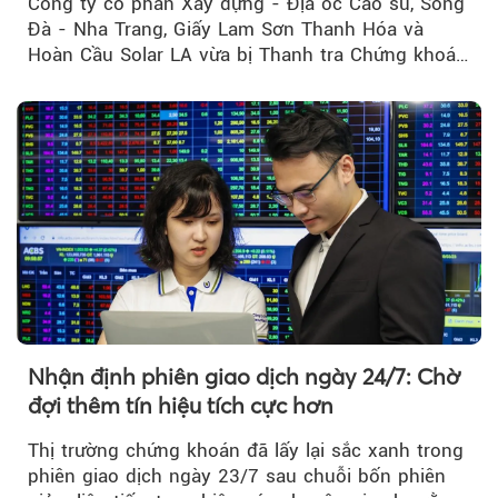
Công ty cổ phần Xây dựng - Địa ốc Cao su, Sông
Đà - Nha Trang, Giấy Lam Sơn Thanh Hóa và
Hoàn Cầu Solar LA vừa bị Thanh tra Chứng khoán
Nhà nước xử phạt tổng cộng hơn 362 triệu đồng
do vi phạm quy định về công bố thông tin trên
thị trường chứng khoán.
Nhận định phiên giao dịch ngày 24/7: Chờ
đợi thêm tín hiệu tích cực hơn
Thị trường chứng khoán đã lấy lại sắc xanh trong
phiên giao dịch ngày 23/7 sau chuỗi bốn phiên