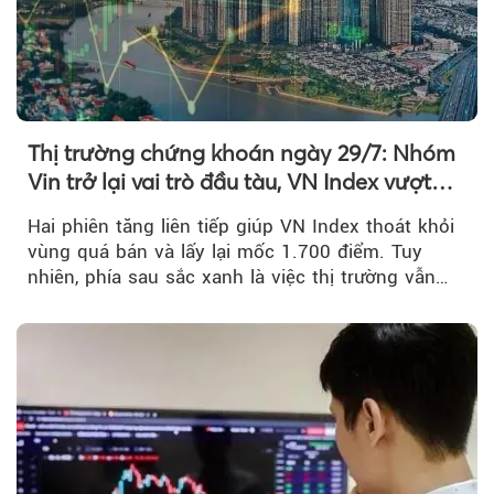
Thị trường chứng khoán ngày 29/7: Nhóm
Vin trở lại vai trò đầu tàu, VN Index vượt
mốc 1.700 điểm
Hai phiên tăng liên tiếp giúp VN Index thoát khỏi
vùng quá bán và lấy lại mốc 1.700 điểm. Tuy
nhiên, phía sau sắc xanh là việc thị trường vẫn
chủ yếu được nâng đỡ bởi nhóm Vin, còn dòng
tiền vẫn chưa thực sự trở lại.