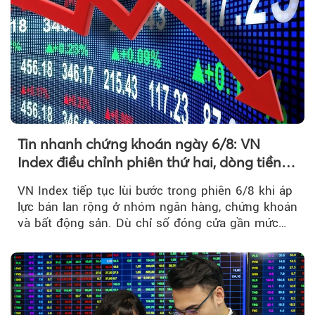
Tin nhanh chứng khoán ngày 6/8: VN
Index điều chỉnh phiên thứ hai, dòng tiền
chờ phản ứng tại vùng MA20
VN Index tiếp tục lùi bước trong phiên 6/8 khi áp
lực bán lan rộng ở nhóm ngân hàng, chứng khoán
và bất động sản. Dù chỉ số đóng cửa gần mức
thấp nhất...