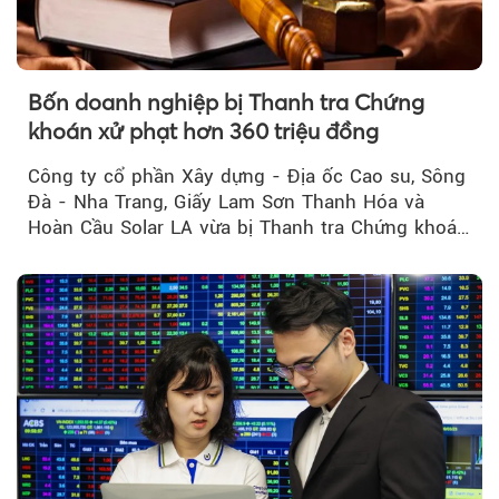
Bốn doanh nghiệp bị Thanh tra Chứng
khoán xử phạt hơn 360 triệu đồng
Công ty cổ phần Xây dựng - Địa ốc Cao su, Sông
Đà - Nha Trang, Giấy Lam Sơn Thanh Hóa và
Hoàn Cầu Solar LA vừa bị Thanh tra Chứng khoán
Nhà nước xử phạt tổng cộng hơn 362 triệu đồng
do vi phạm quy định về công bố thông tin trên
thị trường chứng khoán.