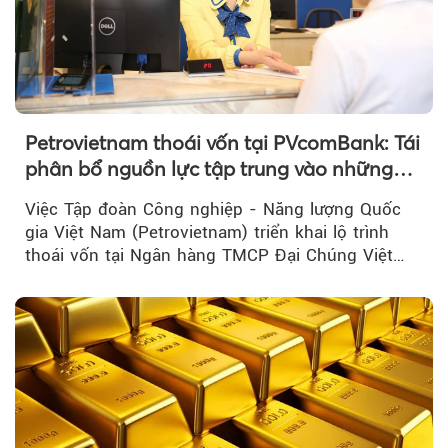
Petrovietnam thoái vốn tại PVcomBank: Tái
phân bổ nguồn lực tập trung vào những
lĩnh vực cốt lõi
Việc Tập đoàn Công nghiệp - Năng lượng Quốc
gia Việt Nam (Petrovietnam) triển khai lộ trình
thoái vốn tại Ngân hàng TMCP Đại Chúng Việt
Nam là bước đi trong quá trình cơ cấu...