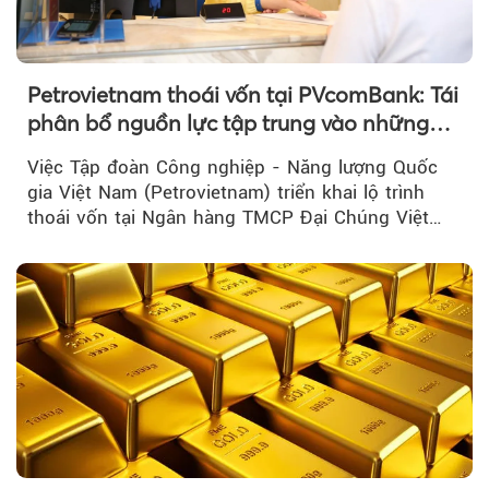
Petrovietnam thoái vốn tại PVcomBank: Tái
phân bổ nguồn lực tập trung vào những
lĩnh vực cốt lõi
Việc Tập đoàn Công nghiệp - Năng lượng Quốc
gia Việt Nam (Petrovietnam) triển khai lộ trình
thoái vốn tại Ngân hàng TMCP Đại Chúng Việt
Nam là bước đi trong quá trình cơ cấu...