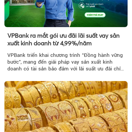
VPBank ra mắt gói ưu đãi lãi suất vay sản
xuất kinh doanh từ 4,99%/năm
VPBank triển khai chương trình “Đồng hành vững
bước”, mang đến giải pháp vay sản xuất kinh
doanh có tài sản bảo đảm với lãi suất ưu đãi chỉ
từ 4,99%/năm...