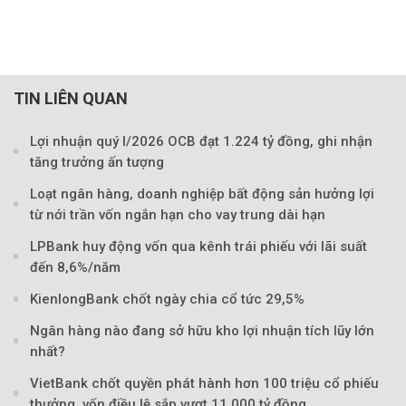
TIN LIÊN QUAN
Lợi nhuận quý I/2026 OCB đạt 1.224 tỷ đồng, ghi nhận
tăng trưởng ấn tượng
Loạt ngân hàng, doanh nghiệp bất động sản hưởng lợi
từ nới trần vốn ngắn hạn cho vay trung dài hạn
LPBank huy động vốn qua kênh trái phiếu với lãi suất
đến 8,6%/năm
Theo Sở hữu trí 
KienlongBank chốt ngày chia cổ tức 29,5%
Ngân hàng nào đang sở hữu kho lợi nhuận tích lũy lớn
nhất?
VietBank chốt quyền phát hành hơn 100 triệu cổ phiếu
thưởng, vốn điều lệ sắp vượt 11.000 tỷ đồng