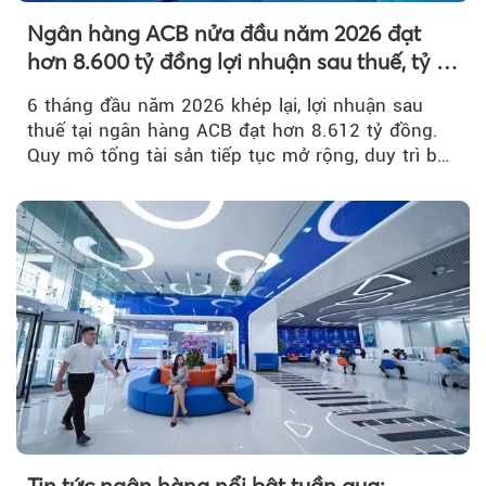
Ngân hàng ACB nửa đầu năm 2026 đạt
hơn 8.600 tỷ đồng lợi nhuận sau thuế, tỷ lệ
nợ xấu thấp nhất ngành
6 tháng đầu năm 2026 khép lại, lợi nhuận sau
thuế tại ngân hàng ACB đạt hơn 8.612 tỷ đồng.
Quy mô tổng tài sản tiếp tục mở rộng, duy trì bộ
đệm dự phòng...
Tin tức ngân hàng nổi bật tuần qua: