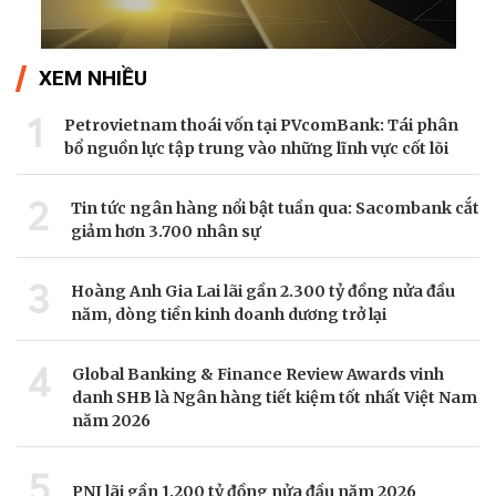
XEM NHIỀU
1
Petrovietnam thoái vốn tại PVcomBank: Tái phân
bổ nguồn lực tập trung vào những lĩnh vực cốt lõi
2
Tin tức ngân hàng nổi bật tuần qua: Sacombank cắt
giảm hơn 3.700 nhân sự
3
Hoàng Anh Gia Lai lãi gần 2.300 tỷ đồng nửa đầu
năm, dòng tiền kinh doanh dương trở lại
4
Global Banking & Finance Review Awards vinh
danh SHB là Ngân hàng tiết kiệm tốt nhất Việt Nam
năm 2026
5
PNJ lãi gần 1.200 tỷ đồng nửa đầu năm 2026