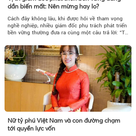
dần biến mất: Nên mừng hay lo?
Cách đây không lâu, khi được hỏi về tham vọng
nghề nghiệp, nhiều giám đốc phụ trách phát triển
bền vững thường đưa ra cùng một câu trả lời: “Tự
làm cho mình mất việc”. Ý niệm phía sau là phát
triển bền vững cần trở thành mối quan tâm
chung của toàn bộ doanh nghiệp, thay vì chỉ gói
gọn trong một bộ phận chuyên trách.
Nữ tỷ phú Việt Nam và con đường chạm
tới quyền lực vốn