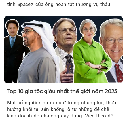
tinh SpaceX của ông hoàn tất thương vụ thâu
tóm xAI - công ty AI, truyền thông xã hội cũng
do ông kiểm soát.
Top 10 gia tộc giàu nhất thế giới năm 2025
Một số người sinh ra đã ở trong nhung lụa, thừa
hưởng khối tài sản khổng lồ từ những đế chế
kinh doanh do cha ông gây dựng. Việc theo dõi
các gia tộc này...