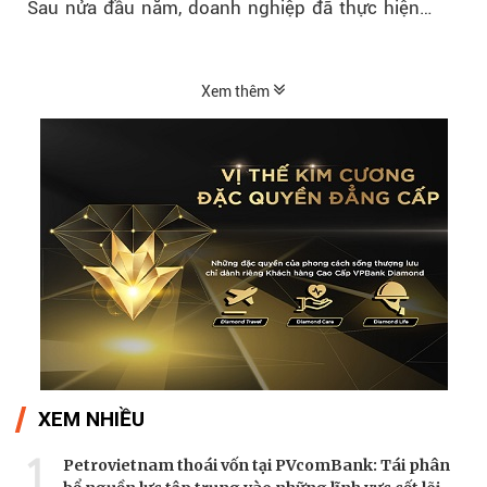
Sau nửa đầu năm, doanh nghiệp đã thực hiện
54,6% kế hoạch lợi nhuận trước...
Xem thêm
XEM NHIỀU
1
Petrovietnam thoái vốn tại PVcomBank: Tái phân