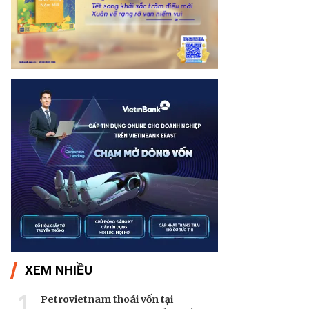
XEM NHIỀU
1
Petrovietnam thoái vốn tại