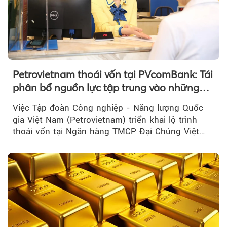
Petrovietnam thoái vốn tại PVcomBank: Tái
phân bổ nguồn lực tập trung vào những
lĩnh vực cốt lõi
Việc Tập đoàn Công nghiệp - Năng lượng Quốc
gia Việt Nam (Petrovietnam) triển khai lộ trình
thoái vốn tại Ngân hàng TMCP Đại Chúng Việt
Nam là bước đi trong quá trình cơ cấu...