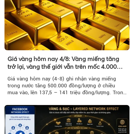
Giá vàng hôm nay 4/8: Vàng miếng tăng
trở lại, vàng thế giới vẫn trên mốc 4.000
USD/ounce
Giá vàng hôm nay (4-8) ghi nhận vàng miếng
trong nước tăng 500.000 đồng/lượng ở chiều
mua vào, lên 137,5 – 141 triệu đồng/lượng. Trong
khi đó, giá vàng thế giới giảm nhẹ nhưng vẫn duy
trì trên ngưỡng 4.000 USD/ounce.