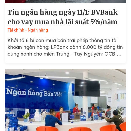
Tin ngân hàng ngày 11/1: BVBank
cho vay mua nhà lãi suất 5%/năm
Tài chính - Ngân hàng
Khởi tố 6 bị can mua bán trái phép thông tin tài
khoản ngân hàng; LPBank dành 6.000 tỷ đồng tín
dụng xanh cho miền Trung - Tây Nguyên; OCB ưu
đãi lãi suất cho khách gửi tiết kiệm online… là
những tin tức tài chính và ngân hàng nổi bật.