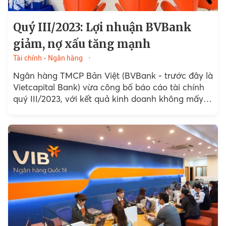
Quý III/2023: Lợi nhuận BVBank
giảm, nợ xấu tăng mạnh
Tài chính - Ngân hàng
Ngân hàng TMCP Bản Việt (BVBank - trước đây là
Vietcapital Bank) vừa công bố báo cáo tài chính
quý III/2023, với kết quả kinh doanh không mấy
khả quan. Trong kỳ, lợi nhuận sau thuế giảm và
nợ xấu tăng mạnh.