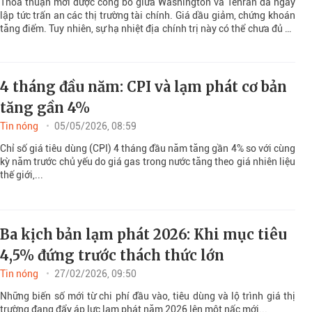
Thỏa thuận mới được công bố giữa Washington và Tehran đã ngay
lập tức trấn an các thị trường tài chính. Giá dầu giảm, chứng khoán
tăng điểm. Tuy nhiên, sự hạ nhiệt địa chính trị này có thể chưa đủ để
xóa bỏ áp lực lạm phát.
4 tháng đầu năm: CPI và lạm phát cơ bản
tăng gần 4%
Tin nóng
05/05/2026, 08:59
Chỉ số giá tiêu dùng (CPI) 4 tháng đầu năm tăng gần 4% so với cùng
kỳ năm trước chủ yếu do giá gas trong nước tăng theo giá nhiên liệu
thế giới,...
Ba kịch bản lạm phát 2026: Khi mục tiêu
4,5% đứng trước thách thức lớn
Tin nóng
27/02/2026, 09:50
Những biến số mới từ chi phí đầu vào, tiêu dùng và lộ trình giá thị
trường đang đẩy áp lực lạm phát năm 2026 lên một nấc mới...