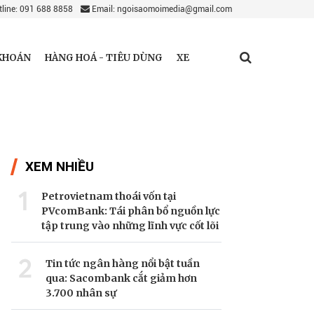
line: 091 688 8858
Email: ngoisaomoimedia@gmail.com
KHOÁN
HÀNG HOÁ - TIÊU DÙNG
XE
XEM NHIỀU
1
Petrovietnam thoái vốn tại
PVcomBank: Tái phân bổ nguồn lực
tập trung vào những lĩnh vực cốt lõi
2
Tin tức ngân hàng nổi bật tuần
qua: Sacombank cắt giảm hơn
3.700 nhân sự