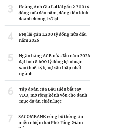
3
Hoàng Anh Gia Lai lãi gần 2.300 tỷ
đồng nửa đầu năm, dòng tiền kinh
doanh dương trở lại
4
PNJ lãi gần 1.200 tỷ đồng nửa đầu
năm 2026
5
Ngân hàng ACB nửa đầu năm 2026
đạt hơn 8.600 tỷ đồng lợi nhuận
sau thuế, tỷ lệ nợ xấu thấp nhất
ngành
6
Tập đoàn của Bầu Hiển bắt tay
VDB, mở rộng kênh vốn cho danh
mục dự án chiến lược
7
SACOMBANK công bố thông tin
miễn nhiệm hai Phó Tổng Giám