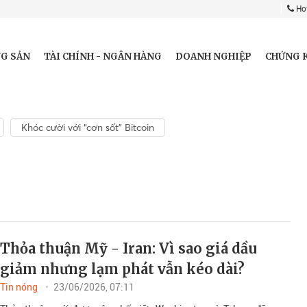
Hot
G SẢN
TÀI CHÍNH - NGÂN HÀNG
DOANH NGHIỆP
CHỨNG 
Khóc cười với “cơn sốt” Bitcoin
Thỏa thuận Mỹ - Iran: Vì sao giá dầu
giảm nhưng lạm phát vẫn kéo dài?
Tin nóng
23/06/2026, 07:11