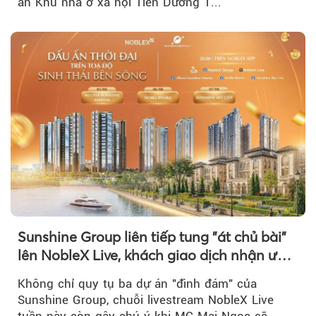
án Khu nhà ở xã hội Tiên Dương 1...
Sunshine Group liên tiếp tung "át chủ bài"
lên NobleX Live, khách giao dịch nhận ưu
đãi hàng trăm triệu đồng
Không chỉ quy tụ ba dự án "đình đám" của
Sunshine Group, chuỗi livestream NobleX Live
tuần này còn gây chú ý khi MC Mai Ngọc sẽ