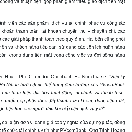
 chóng và thuận tiện, góp phần giảm thiểu giao dịch tiền mặt
 viện các sản phẩm, dịch vụ tài chính phục vụ công tác
 khoản thanh toán, tài khoản chuyên thu – chuyên chi, các
và các giải pháp thanh toán theo quy định. Hai bên cũng phối
iên và khách hàng tiếp cận, sử dụng các tiện ích ngân hàng
toán không dùng tiền mặt trong công việc và đời sống hằng
Việc ký
ức Huy
–
Phó Giám đốc Chi nhánh Hà Nội chia sẻ: “
a Hà Nội là bước đi cụ thể trong định hướng của PVcomBank
quá trình hiện đại hóa hoạt động tài chính và thanh toán.
 muốn góp phần thúc đẩy thanh toán không dùng tiền mặt,
n tiện hơn cho người dân khi tiếp cận dịch vụ y tế”.
 đại diện đơn vị đánh giá cao ý nghĩa của sự hợp tác, đồng
t tổ chức tài chính uy tín như PVcomBank. Ông Trịnh Hoàng