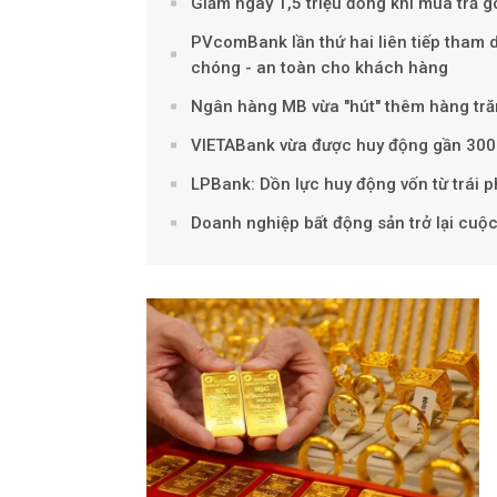
Giảm ngay 1,5 triệu đồng khi mua trả
PVcomBank lần thứ hai liên tiếp tham
chóng - an toàn cho khách hàng
Ngân hàng MB vừa "hút" thêm hàng trăm 
VIETABank vừa được huy động gần 300 t
LPBank: Dồn lực huy động vốn từ trái p
Doanh nghiệp bất động sản trở lại cuộc 