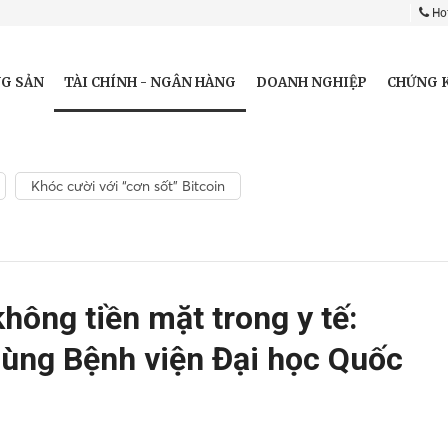
Hot
TÀI CHÍNH - NGÂN HÀNG
G SẢN
DOANH NGHIỆP
CHỨNG 
Khóc cười với “cơn sốt” Bitcoin
hông tiền mặt trong y tế:
ùng Bệnh viện Đại học Quốc