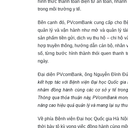
hình thức thanh toán điện tử an toàn, nhanh
trong môi trường y tế.
Bên cạnh đó, PVcomBank cung cấp cho Bệnh
quản lý và vận hành như mở và quản lý tài
sản phẩm tiền gửi, dịch vụ thu hộ – chi hộ 
hợp truyền thông, hướng dẫn cán bộ, nhân v
số, từng bước hình thành thói quen thanh 
ngày.
Đại diện PVcomBank, ông Nguyễn Đình Đ
kết hợp tác với Bệnh viện Đại học Quốc gi
nhằm đồng hành cùng các cơ sở y tế trong 
Thông qua thỏa thuận này, PVcomBank mong
nâng cao hiệu quả quản lý và mang lại sự thuậ
Về phía Bệnh viện Đại học Quốc gia Hà Nội,
thời bày tỏ kỳ vọng việc đồng hành cùng mộ