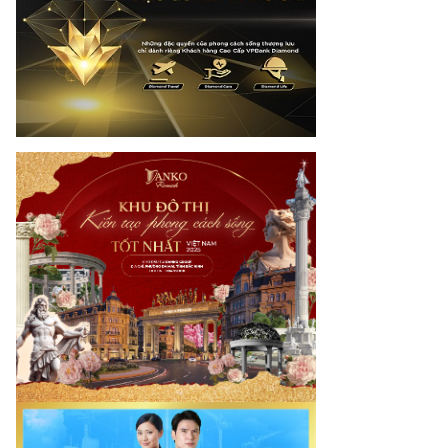
rí tuệ