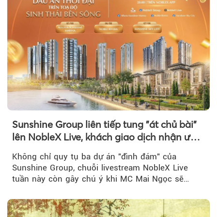
Sunshine Group liên tiếp tung "át chủ bài"
lên NobleX Live, khách giao dịch nhận ưu
đãi hàng trăm triệu đồng
Không chỉ quy tụ ba dự án "đình đám" của
Sunshine Group, chuỗi livestream NobleX Live
tuần này còn gây chú ý khi MC Mai Ngọc sẽ
đồng hành trong phiên livestream giới thiệu...