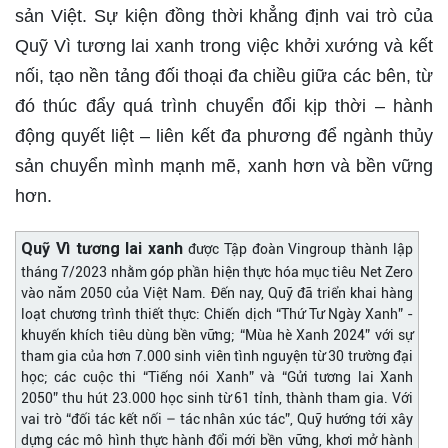
sản Việt. Sự kiện đồng thời khẳng định vai trò của
Quỹ Vì tương lai xanh trong việc khởi xướng và kết
nối, tạo nền tảng đối thoại đa chiều giữa các bên, từ
đó thúc đẩy quá trình chuyển đổi kịp thời – hành
động quyết liệt – liên kết đa phương để ngành thủy
sản chuyển mình mạnh mẽ, xanh hơn và bền vững
hơn.
Quỹ Vì tương lai xanh
được Tập đoàn Vingroup thành lập
tháng 7/2023 nhằm góp phần hiện thực hóa mục tiêu Net Zero
vào năm 2050 của Việt Nam. Đến nay, Quỹ đã triển khai hàng
loạt chương trình thiết thực: Chiến dịch “Thứ Tư Ngày Xanh” -
khuyến khích tiêu dùng bền vững; “Mùa hè Xanh 2024” với sự
tham gia của hơn 7.000 sinh viên tình nguyện từ 30 trường đại
học; các cuộc thi “Tiếng nói Xanh” và “Gửi tương lai Xanh
2050” thu hút 23.000 học sinh từ 61 tỉnh, thành tham gia. Với
vai trò “đối tác kết nối – tác nhân xúc tác”, Quỹ hướng tới xây
dựng các mô hình thực hành đổi mới bền vững, khơi mở hành