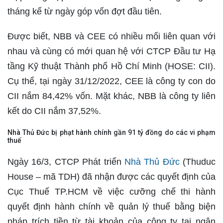
tháng kể từ ngày góp vốn đợt đầu tiên.
Được biết, NBB và CEE có nhiều mối liên quan với
nhau và cùng có mới quan hệ với CTCP Đầu tư Hạ
tầng Kỹ thuật Thành phố Hồ Chí Minh (HOSE: CII).
Cụ thể, tại ngày 31/12/2022, CEE là công ty con do
CII nắm 84,42% vốn. Mặt khác, NBB là công ty liên
kết do CII nắm 37,52%.
Nhà Thủ Đức bị phạt hành chính gần 91 tỷ đồng do các vi phạm
thuế
Ngày 16/3, CTCP Phát triển
Nhà Thủ Đức
(Thuduc
House – mã TDH) đã nhận được các quyết định của
Cục Thuế TP.HCM về việc cưỡng chế thi hành
quyết định hành chính về quản lý thuế bằng biện
pháp trích tiền từ tài khoản của công ty tại ngân