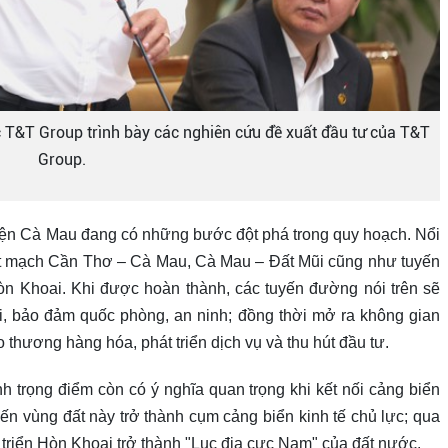
T&T Group trình bày các nghiên cứu đề xuất đầu tư của T&T
Group.
 hiện Cà Mau đang có những bước đột phá trong quy hoạch. Nổi
yết mạch Cần Thơ – Cà Mau, Cà Mau – Đất Mũi cũng như tuyến
òn Khoai. Khi được hoàn thành, các tuyến đường nói trên sẽ
hội, bảo đảm quốc phòng, an ninh; đồng thời mở ra không gian
ao thương hàng hóa, phát triển dịch vụ và thu hút đầu tư.
nh trọng điểm còn có ý nghĩa quan trọng khi kết nối cảng biển
iến vùng đất này trở thành cụm cảng biển kinh tế chủ lực; qua
triển Hòn Khoai trở thành "Lục địa cực Nam" của đất nước.