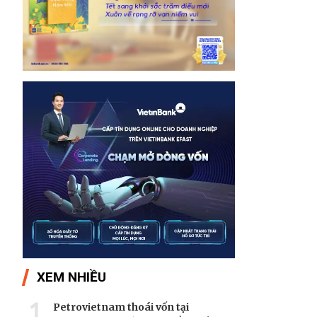
XEM NHIỀU
1
Petrovietnam thoái vốn tại