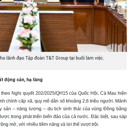
ho lãnh đạo Tập đoàn T&T Group tại buổi làm việc.
ất động sản, hạ tầng
u theo Nghị quyết 202/2025/QH15 của Quốc Hội, Cà Mau hiện
ành chính cấp xã, quy mô dân số khoảng 2,6 triệu người. Mảnh
ủy sản – năng lượng – du lịch sinh thái của vùng Đồng bằng
lược trong phát triển biển đảo của cả nước. Đặc biệt, sau sáp
ng mở, với nhiều tiềm năng và lợi thế vượt trội.