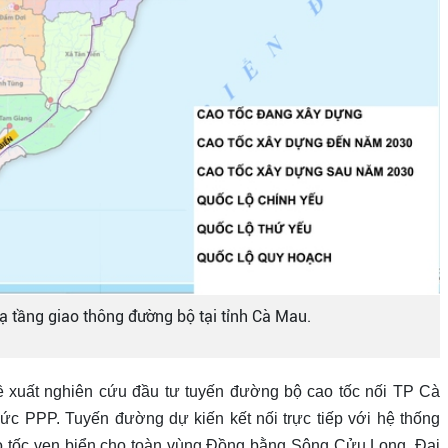
ạ tầng giao thông đường bộ tại tỉnh Cà Mau.
đề xuất nghiên cứu đầu tư tuyến đường bộ cao tốc nối TP Cà
ức PPP. Tuyến đường dự kiến kết nối trực tiếp với hệ thống
cao tốc ven biển cho toàn vùng Đồng bằng Sông Cửu Long. Đại