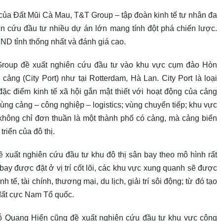
của Đất Mũi Cà Mau, T&T Group – tập đoàn kinh tế tư nhân đa
n cứu đầu tư nhiều dự án lớn mang tính đột phá chiến lược.
D tỉnh thống nhất và đánh giá cao.
 Group đề xuất nghiên cứu đầu tư vào khu vực cụm đảo Hòn
 cảng (City Port) như tại Rotterdam, Hà Lan. City Port là loại
 đặc điểm kinh tế xã hội gắn mật thiết với hoạt động của cảng
vùng cảng – công nghiệp – logistics; vùng chuyển tiếp; khu vực
 không chỉ đơn thuần là một thành phố có cảng, mà cảng biển
triển của đô thị.
xuất nghiên cứu đầu tư khu đô thị sân bay theo mô hình rất
bay được đặt ở vị trí cốt lõi, các khu vực xung quanh sẽ được
tế, tài chính, thương mại, du lịch, giải trí sôi động; từ đó tạo
đất cực Nam Tổ quốc.
ỗ Quang Hiển cũng đề xuất nghiên cứu đầu tư khu vực công