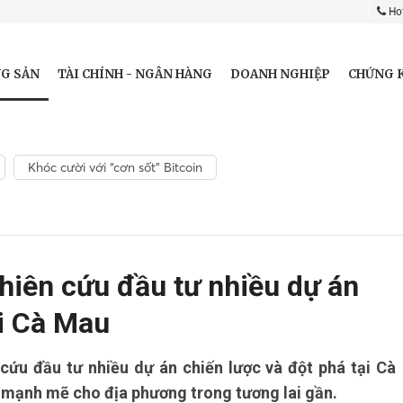
Hot
G SẢN
TÀI CHÍNH - NGÂN HÀNG
DOANH NGHIỆP
CHỨNG 
Khóc cười với “cơn sốt” Bitcoin
hiên cứu đầu tư nhiều dự án
ại Cà Mau
ứu đầu tư nhiều dự án chiến lược và đột phá tại Cà
 mạnh mẽ cho địa phương trong tương lai gần.