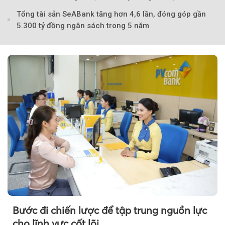
Tổng tài sản SeABank tăng hơn 4,6 lần, đóng góp gần
5.300 tỷ đồng ngân sách trong 5 năm
Bước đi chiến lược để tập trung nguồn lực
Theo Sở hữu trí 
cho lĩnh vực cốt lõi