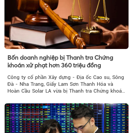
Bốn doanh nghiệp bị Thanh tra Chứng
khoán xử phạt hơn 360 triệu đồng
Công ty cổ phần Xây dựng - Địa ốc Cao su, Sông
Đà - Nha Trang, Giấy Lam Sơn Thanh Hóa và
Hoàn Cầu Solar LA vừa bị Thanh tra Chứng khoán
Nhà nước xử phạt tổng cộng hơn 362 triệu đồng
do vi phạm quy định về công bố thông tin trên
thị trường chứng khoán.