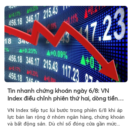
1.800 điểm để cân bằng cung - cầu...
Tin nhanh chứng khoán ngày 6/8: VN
Index điều chỉnh phiên thứ hai, dòng tiền
chờ phản ứng tại vùng MA20
VN Index tiếp tục lùi bước trong phiên 6/8 khi áp
lực bán lan rộng ở nhóm ngân hàng, chứng khoán
và bất động sản. Dù chỉ số đóng cửa gần mức
thấp nhất...