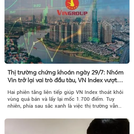
Thị trường chứng khoán ngày 29/7: Nhóm
Vin trở lại vai trò đầu tàu, VN Index vượt
mốc 1.700 điểm
Hai phiên tăng liên tiếp giúp VN Index thoát khỏi
vùng quá bán và lấy lại mốc 1.700 điểm. Tuy
nhiên, phía sau sắc xanh là việc thị trường vẫn
chủ yếu được nâng đỡ bởi nhóm Vin, còn dòng
tiền vẫn chưa thực sự trở lại.