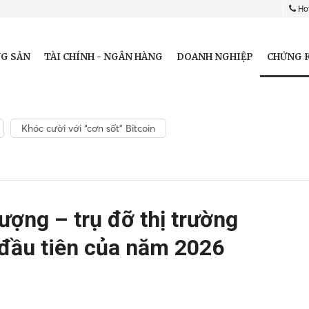
Hot
CHỨNG 
G SẢN
TÀI CHÍNH - NGÂN HÀNG
DOANH NGHIỆP
Khóc cười với “cơn sốt” Bitcoin
ợng – trụ đỡ thị trường
 đầu tiên của năm 2026