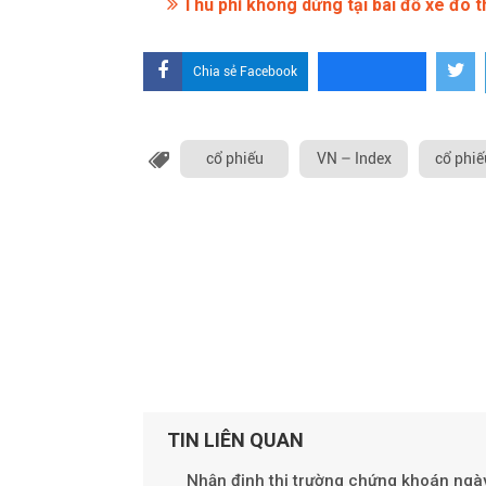
Thu phí không dừng tại bãi đỗ xe đô th
Chia sẻ Facebook
cổ phiếu
VN – Index
cổ phiế
TIN LIÊN QUAN
Nhận định thị trường chứng khoán ngày