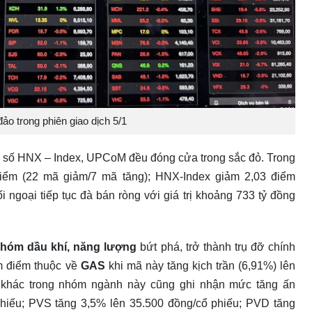
ảo trong phiên giao dịch 5/1
ỉ số HNX – Index, UPCoM đều đóng cửa trong sắc đỏ. Trong
điểm (22 mã giảm/7 mã tăng); HNX-Index giảm 2,03 điểm
ngoại tiếp tục đà bán ròng với giá trị khoảng 733 tỷ đồng
hóm dầu khí, năng lượng
bứt phá, trở thành trụ đỡ chính
m điểm thuộc về
GAS
khi mã này tăng kịch trần (6,91%) lên
 khác trong nhóm ngành này cũng ghi nhận mức tăng ấn
phiếu; PVS tăng 3,5% lên 35.500 đồng/cổ phiếu; PVD tăng