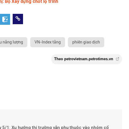
ị: Bộ Xây dựng chốt lộ trình
u năng lượng
VN-Index tăng
phiên giao dịch
 5/1: Xu hướng thị trường vẫn phụ thuộc vào nhóm cổ