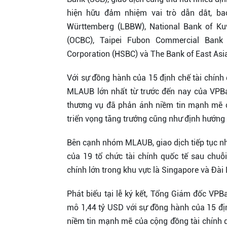
hiện hữu đảm nhiệm vai trò dẫn dắt, ba
Württemberg (LBBW), National Bank of Kuw
(OCBC), Taipei Fubon Commercial Bank
Corporation (HSBC) và The Bank of East Asia
Với sự đồng hành của 15 định chế tài chính 
MLAUB lớn nhất từ trước đến nay của VPBa
thương vụ đã phản ánh niềm tin mạnh mẽ củ
triển vọng tăng trưởng cũng như định hướng
Bên cạnh nhóm MLAUB, giao dịch tiếp tục nhậ
của 19 tổ chức tài chính quốc tế sau chuỗi 
chính lớn trong khu vực là Singapore và Đài
Phát biểu tại lễ ký kết, Tổng Giám đốc V
mô 1,44 tỷ USD với sự đồng hành của 15 địn
niềm tin mạnh mẽ của cộng đồng tài chính 