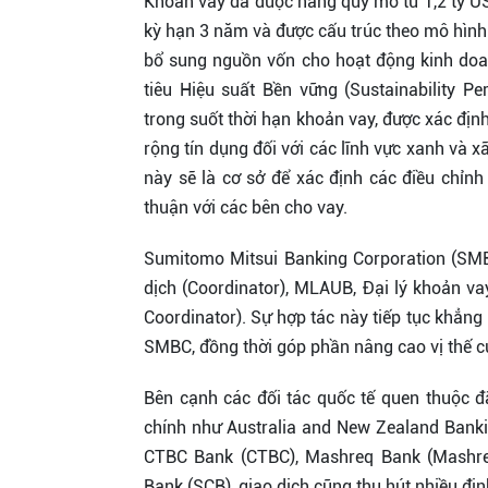
Khoản vay đã được nâng quy mô từ 1,2 tỷ US
kỳ hạn 3 năm và được cấu trúc theo mô hình
bổ sung nguồn vốn cho hoạt động kinh doan
tiêu Hiệu suất Bền vững (Sustainability 
trong suốt thời hạn khoản vay, được xác địn
rộng tín dụng đối với các lĩnh vực xanh và
này sẽ là cơ sở để xác định các điều chỉnh
thuận với các bên cho vay.
Sumitomo Mitsui Banking Corporation (SMBC)
dịch (Coordinator), MLAUB, Đại lý khoản vay
Coordinator). Sự hợp tác này tiếp tục khẳng
SMBC, đồng thời góp phần nâng cao vị thế củ
Bên cạnh các đối tác quốc tế quen thuộc đã
chính như Australia and New Zealand Bank
CTBC Bank (CTBC), Mashreq Bank (Mashreq
Bank (SCB), giao dịch cũng thu hút nhiều địn