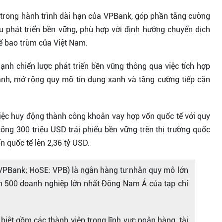
trong hành trình dài hạn của VPBank, góp phần tăng cường
êu phát triển bền vững, phù hợp với định hướng chuyển dịch
tế bao trùm của Việt Nam.
nh chiến lược phát triển bền vững thông qua việc tích hợp
anh, mở rộng quy mô tín dụng xanh và tăng cường tiếp cận
ệc huy động thành công khoản vay hợp vốn quốc tế với quy
ông 300 triệu USD trái phiếu bền vững trên thị trường quốc
 quốc tế lên 2,36 tỷ USD.
VPBank; HoSE: VPB) là ngân hàng tư nhân quy mô lớn
ch 500 doanh nghiệp lớn nhất Đông Nam Á của tạp chí
iệt gồm các thành viên trong lĩnh vực ngân hàng, tài