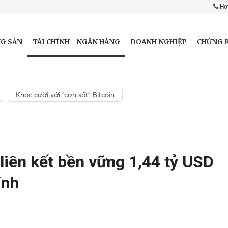
Hot
TÀI CHÍNH - NGÂN HÀNG
G SẢN
DOANH NGHIỆP
CHỨNG 
Khóc cười với “cơn sốt” Bitcoin
iên kết bền vững 1,44 tỷ USD
ính