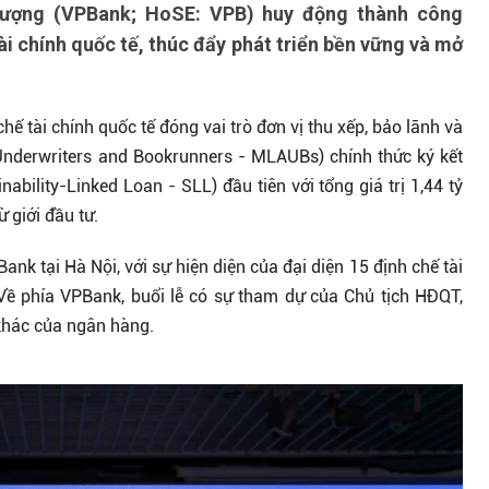
ợng (VPBank; HoSE: VPB) huy động thành công
ài chính quốc tế, thúc đẩy phát triển bền vững và mở
hế tài chính quốc tế đóng vai trò đơn vị thu xếp, bảo lãnh và
Underwriters and Bookrunners - MLAUBs) chính thức ký kết
ability-Linked Loan - SLL) đầu tiên với tổng giá trị 1,44 tỷ
 giới đầu tư.
ank tại Hà Nội, với sự hiện diện của đại diện 15 định chế tài
. Về phía VPBank, buổi lễ có sự tham dự của Chủ tịch HĐQT,
khác của ngân hàng.