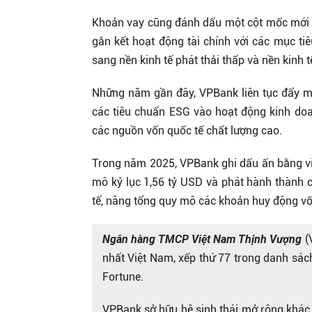
Khoản vay cũng đánh dấu một cột mốc mới 
gắn kết hoạt động tài chính với các mục ti
sang nền kinh tế phát thải thấp và nền kinh 
Những năm gần đây, VPBank liên tục đẩy mạ
các tiêu chuẩn ESG vào hoạt động kinh do
các nguồn vốn quốc tế chất lượng cao.
Trong năm 2025, VPBank ghi dấu ấn bằng vi
mô kỷ lục 1,56 tỷ USD và phát hành thành c
tế, nâng tổng quy mô các khoản huy động vốn
Ngân hàng TMCP Việt Nam Thịnh Vượng
(
nhất Việt Nam, xếp thứ 77 trong danh sá
Fortune.
VPBank sở hữu hệ sinh thái mở rộng khác b