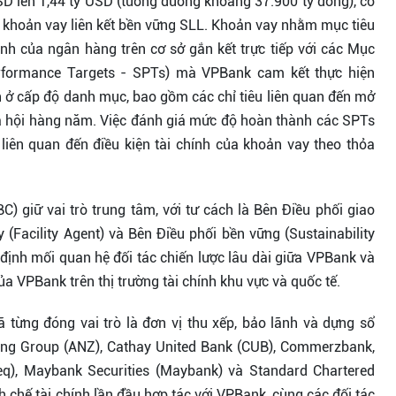
D lên 1,44 tỷ USD (tương đương khoảng 37.900 tỷ đồng), có
 khoản vay liên kết bền vững SLL. Khoản vay nhằm mục tiêu
h của ngân hàng trên cơ sở gắn kết trực tiếp với các Mục
Performance Targets - SPTs) mà VPBank cam kết thực hiện
h ở cấp độ danh mục, bao gồm các chỉ tiêu liên quan đến mở
 xã hội hàng năm. Việc đánh giá mức độ hoàn thành các SPTs
 liên quan đến điều kiện tài chính của khoản vay theo thỏa
 giữ vai trò trung tâm, với tư cách là Bên Điều phối giao
 (Facility Agent) và Bên Điều phối bền vững (Sustainability
 định mối quan hệ đối tác chiến lược lâu dài giữa VPBank và
a VPBank trên thị trường tài chính khu vực và quốc tế.
 từng đóng vai trò là đơn vị thu xếp, bảo lãnh và dựng sổ
ing Group (ANZ), Cathay United Bank (CUB), Commerzbank,
), Maybank Securities (Maybank) và Standard Chartered
h chế tài chính lần đầu hợp tác với VPBank, cùng các đối tác