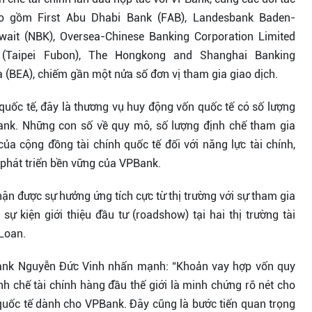
o gồm First Abu Dhabi Bank (FAB), Landesbank Baden-
ait (NBK), Oversea-Chinese Banking Corporation Limited
 (Taipei Fubon), The Hongkong and Shanghai Banking
 (BEA), chiếm gần một nửa số đơn vị tham gia giao dịch.
quốc tế, đây là thương vụ huy động vốn quốc tế có số lượng
nk. Những con số về quy mô, số lượng định chế tham gia
a cộng đồng tài chính quốc tế đối với năng lực tài chính,
 phát triển bền vững của VPBank.
n được sự hưởng ứng tích cực từ thị trường với sự tham gia
sự kiện giới thiệu đầu tư (roadshow) tại hai thị trường tài
 Loan.
PBank Nguyễn Đức Vinh nhấn mạnh: “Khoản vay hợp vốn quy
h chế tài chính hàng đầu thế giới là minh chứng rõ nét cho
quốc tế dành cho VPBank. Đây cũng là bước tiến quan trọng