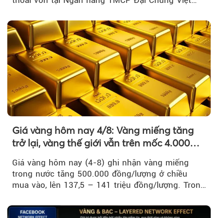
Nam là bước đi trong quá trình cơ cấu...
Giá vàng hôm nay 4/8: Vàng miếng tăng
trở lại, vàng thế giới vẫn trên mốc 4.000
USD/ounce
Giá vàng hôm nay (4-8) ghi nhận vàng miếng
trong nước tăng 500.000 đồng/lượng ở chiều
mua vào, lên 137,5 – 141 triệu đồng/lượng. Trong
khi đó, giá vàng thế giới giảm nhẹ nhưng vẫn duy
trì trên ngưỡng 4.000 USD/ounce.