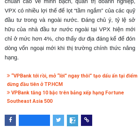
chuẩn cao về minh bạch, quản trị doanh nghiệp,
VPX có nhiều lợi thế để lọt “tầm ngắm” của các quỹ
đầu tư trong và ngoài nước. Đáng chủ ý, tỷ lệ sở
hữu của nhà đầu tư nước ngoài tại VPX hiện mới
chỉ ở mức hơn 4%, cho thấy dư địa đáng kể để đón
dòng vốn ngoại mới khi thị trường chính thức nâng
hạng.
“VPBank tới rồi, mở “lời” ngay thôi” tạo dấu ấn tại điểm
dừng đầu tiên ở TP.HCM
VPBank tăng 10 bậc trên bảng xếp hạng Fortune
Southeast Asia 500