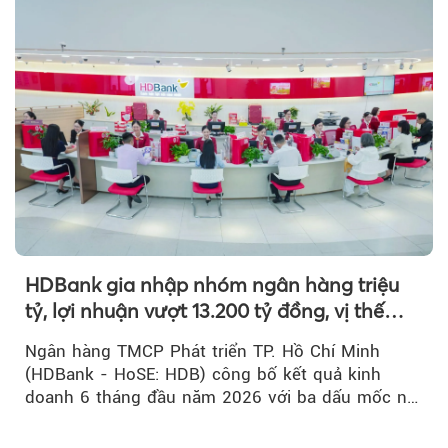
HDBank gia nhập nhóm ngân hàng triệu
tỷ, lợi nhuận vượt 13.200 tỷ đồng, vị thế
mới trên thị trường vốn quốc tế
Ngân hàng TMCP Phát triển TP. Hồ Chí Minh
(HDBank - HoSE: HDB) công bố kết quả kinh
doanh 6 tháng đầu năm 2026 với ba dấu mốc nổi
bật: gia nhập nhóm ngân hàng...