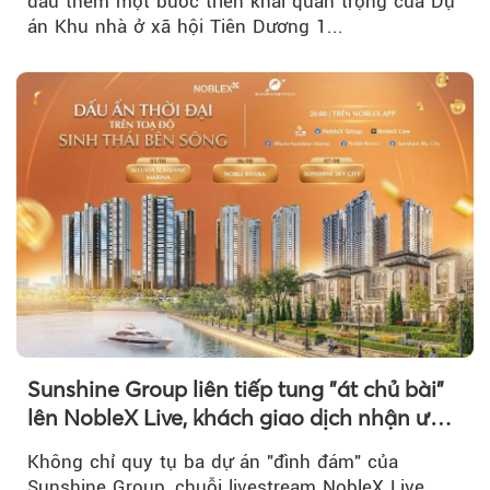
dấu thêm một bước triển khai quan trọng của Dự
án Khu nhà ở xã hội Tiên Dương 1...
Sunshine Group liên tiếp tung "át chủ bài"
lên NobleX Live, khách giao dịch nhận ưu
đãi hàng trăm triệu đồng
Không chỉ quy tụ ba dự án "đình đám" của
Sunshine Group, chuỗi livestream NobleX Live