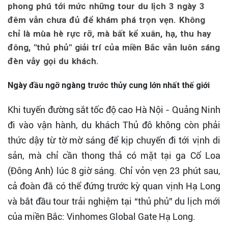
phong phú tới mức những tour du lịch 3 ngày 3
đêm vẫn chưa đủ để khám phá trọn vẹn. Không
chỉ là mùa hè rực rỡ, mà bất kể xuân, hạ, thu hay
đông, "thủ phủ" giải trí của miền Bắc vẫn luôn sáng
đèn vẫy gọi du khách.
Ngày đầu ngỡ
ngàng trước
thủy cung
lớn nhất thế giới
Khi tuyến đường sắt tốc độ cao Hà Nội - Quảng Ninh
đi vào vận hành, du khách Thủ đô không còn phải
thức dậy từ tờ mờ sáng để kịp chuyến đi tới vịnh di
sản, mà chỉ cần thong thả có mặt tại ga Cổ Loa
(Đông Anh) lúc 8 giờ sáng. Chỉ vỏn vẹn 23 phút sau,
cả đoàn đã có thể đứng trước kỳ quan vịnh Hạ Long
và bắt đầu tour trải nghiệm tại “thủ phủ” du lịch mới
của miền Bắc: Vinhomes Global Gate Hạ Long.