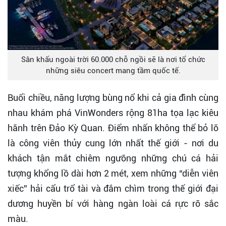
Sân khấu ngoài trời 60.000 chỗ ngồi sẽ là nơi tổ chức
những siêu concert mang tầm quốc tế.
Buổi chiều, năng lượng bùng nổ khi cả gia đình cùng
nhau khám phá VinWonders rộng 81ha tọa lạc kiêu
hãnh trên Đảo Kỳ Quan. Điểm nhấn không thể bỏ lỡ
là công viên thủy cung lớn nhất thế giới - nơi du
khách tận mắt chiêm ngưỡng những chú cá hải
tượng khổng lồ dài hơn 2 mét, xem những “diễn viên
xiếc” hải cẩu trổ tài và đắm chìm trong thế giới đại
dương huyền bí với hàng ngàn loài cá rực rỡ sắc
màu.