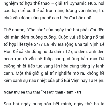
nghiệm tổ hợp thể thao – giải trí Dynamic Hub, nơi
các bạn trẻ có thể xả trọn năng lượng với những trò
chơi vận động công nghệ cao hiện đại bậc nhất.
Thế nhưng, "đặc sản" của ngày thứ hai phải đợi đến
khi màn đêm buông xuống. Cuộc vui sẽ bùng nổ tại
tổ hợp lifestyle 24/7 La Riviera rộng 8ha tại Vịnh Lễ
Hội. Kể cả khi đồng hồ đã điểm 12 giờ đêm, ánh đèn
neon rực rỡ vẫn sẽ thắp sáng, những bản mix DJ
cuồng nhiệt tiếp tục vang lên hòa cùng tiếng ly lanh
canh. Một thế giới giải trí nightlife mở ra, không hề
kém cạnh sự náo nhiệt của phố Bùi Viện hay Tạ Hiện.
Ngày thứ ba
thư thái
“reset” thân - tâm - trí
Sau hai ngày bung xõa hết mình, ngày thứ ba là