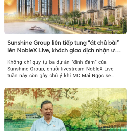
Sunshine Group liên tiếp tung "át chủ bài"
lên NobleX Live, khách giao dịch nhận ưu
đãi hàng trăm triệu đồng
Không chỉ quy tụ ba dự án "đình đám" của
Sunshine Group, chuỗi livestream NobleX Live
tuần này còn gây chú ý khi MC Mai Ngọc sẽ
đồng hành trong phiên livestream giới thiệu...