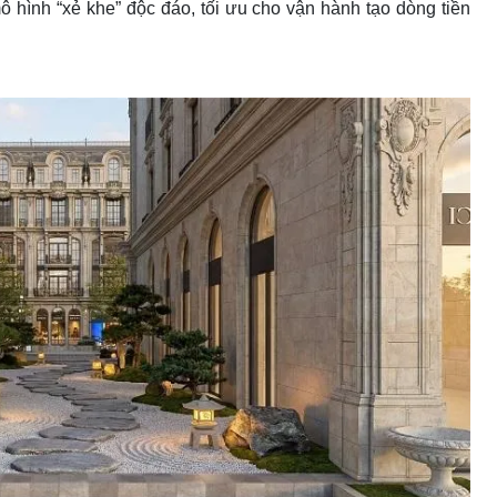
ô hình “xẻ khe” độc đáo, tối ưu cho vận hành tạo dòng tiền