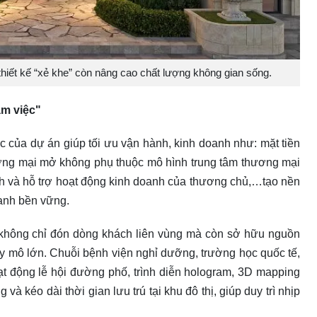
hiết kế “xẻ khe” còn nâng cao chất lượng không gian sống.
àm việc"
hác của dự án giúp tối ưu vận hành, kinh doanh như: mặt tiền
ương mại mở không phụ thuộc mô hình trung tâm thương mại
nh và hỗ trợ hoạt động kinh doanh của thương chủ,…tạo nền
oanh bền vững.
 không chỉ đón dòng khách liên vùng mà còn sở hữu nguồn
quy mô lớn. Chuỗi bệnh viện nghỉ dưỡng, trường học quốc tế,
t động lễ hội đường phố, trình diễn hologram, 3D mapping
à kéo dài thời gian lưu trú tại khu đô thị, giúp duy trì nhịp