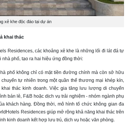
g xẻ khe độc đáo tại dự án
ả khai thác
s Residences, các khoảng xẻ khe là những lối đi lát đá tự
 nhà phố, tạo ra hai hiệu ứng đồng thời:
 nhà phố không chỉ có mặt tiền đường chính mà còn sở hữu
 chuyển tự nhiên trong một quần thể thương mại khép kín,
hai thác kinh doanh. Việc gia tăng lưu lượng di chuyển
ình bán lẻ, F&B hoặc dịch vụ trải nghiệm - nhóm ngành phụ
 của khách hàng. Đồng thời, mô hình tổ chức không gian đa
ldHotels Residences giúp mở rộng khả năng khai thác trên
ình kinh doanh kết hợp lưu trú, dịch vụ hoặc văn phòng.