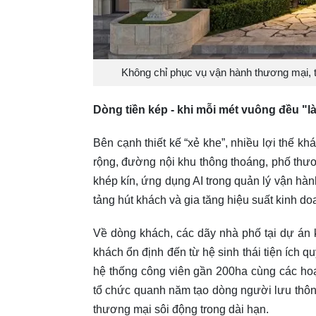
Không chỉ phục vụ vận hành thương mại, t
Dòng tiền kép - khi mỗi mét vuông đều "l
Bên cạnh thiết kế “xẻ khe”, nhiều lợi thế k
rộng, đường nội khu thông thoáng, phố th
khép kín, ứng dụng AI trong quản lý vận hà
tảng hút khách và gia tăng hiệu suất kinh d
Về dòng khách, các dãy nhà phố tại dự án
khách ổn định đến từ hệ sinh thái tiện ích 
hệ thống công viên gần 200ha cùng các hoạ
tổ chức quanh năm tạo dòng người lưu thông v
thương mại sôi động trong dài hạn.