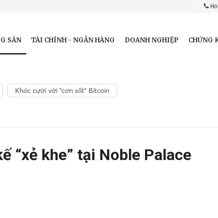
Hot
G SẢN
TÀI CHÍNH - NGÂN HÀNG
DOANH NGHIỆP
CHỨNG 
Khóc cười với “cơn sốt” Bitcoin
kế “xẻ khe” tại Noble Palace