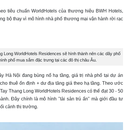
eo tiêu chuẩn WorldHotels của thương hiệu BWH Hotels,
ồng bộ thay vì mô hình nhà phố thương mại vận hành rời rạc
g Long WorldHotels Residences sẽ hình thành nên các dãy phố
 hình phố mua sắm đặc trưng tại các đô thị châu Âu.
Tây Hà Nội đang bùng nổ hạ tầng, giá trị nhà phố tại dự án
cho thuê ổn định + dư địa tăng giá theo hạ tầng. Theo ước
ce Tay Thang Long WorldHotels Residences có thể đạt 30 - 50
 hành. Đây chính là mô hình "tài sản trú ẩn" mà giới đầu tư
ối cảnh thị trường.