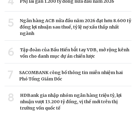
4
PNJ lãi gần 1.200 tỷ đồng nửa đầu năm 2026
5
Ngân hàng ACB nửa đầu năm 2026 đạt hơn 8.600 tỷ
đồng lợi nhuận sau thuế, tỷ lệ nợ xấu thấp nhất
ngành
6
Tập đoàn của Bầu Hiển bắt tay VDB, mở rộng kênh
vốn cho danh mục dự án chiến lược
7
SACOMBANK công bố thông tin miễn nhiệm hai
Phó Tổng Giám Đốc
8
HDBank gia nhập nhóm ngân hàng triệu tỷ, lợi
nhuận vượt 13.200 tỷ đồng, vị thế mới trên thị
trường vốn quốc tế