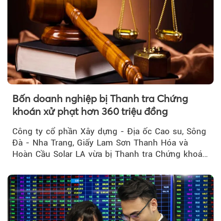
Bốn doanh nghiệp bị Thanh tra Chứng
khoán xử phạt hơn 360 triệu đồng
Công ty cổ phần Xây dựng - Địa ốc Cao su, Sông
Đà - Nha Trang, Giấy Lam Sơn Thanh Hóa và
Hoàn Cầu Solar LA vừa bị Thanh tra Chứng khoán
Nhà nước xử phạt tổng cộng hơn 362 triệu đồng
do vi phạm quy định về công bố thông tin trên
thị trường chứng khoán.