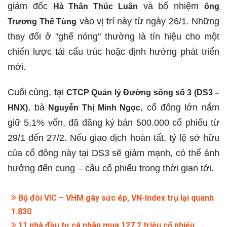
giám đốc
và bổ nhiệm
Hà Thân Thúc Luân
ông
vào vị trí này từ ngày 26/1. Những
Trương Thế Tùng
thay đổi ở "ghế nóng" thường là tín hiệu cho một
chiến lược tái cấu trúc hoặc định hướng phát triển
mới.
Cuối cùng, tại
CTCP Quản lý Đường sông số 3 (DS3 –
, bà
, cổ đông lớn nắm
HNX)
Nguyễn Thị Minh Ngọc
giữ 5,1% vốn, đã đăng ký bán 500.000 cổ phiếu từ
29/1 đến 27/2. Nếu giao dịch hoàn tất, tỷ lệ sở hữu
của cổ đông này tại DS3 sẽ giảm mạnh, có thể ảnh
hưởng đến cung – cầu cổ phiếu trong thời gian tới.
Bộ đôi VIC – VHM gây sức ép, VN-Index trụ lại quanh
1.830
11 nhà đầu tư cá nhân mua 127,2 triệu cổ phiếu