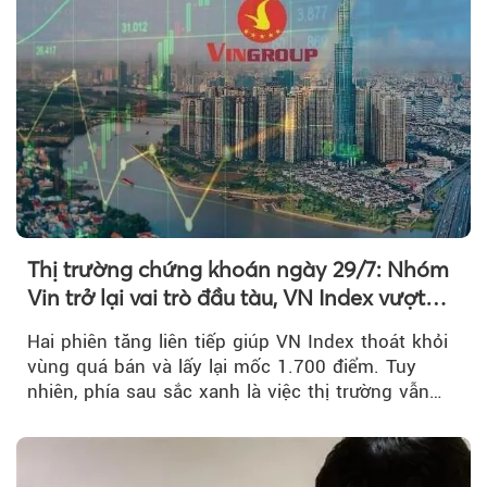
Thị trường chứng khoán ngày 29/7: Nhóm
Vin trở lại vai trò đầu tàu, VN Index vượt
mốc 1.700 điểm
Hai phiên tăng liên tiếp giúp VN Index thoát khỏi
vùng quá bán và lấy lại mốc 1.700 điểm. Tuy
nhiên, phía sau sắc xanh là việc thị trường vẫn
chủ yếu được nâng đỡ bởi nhóm Vin, còn dòng
tiền vẫn chưa thực sự trở lại.