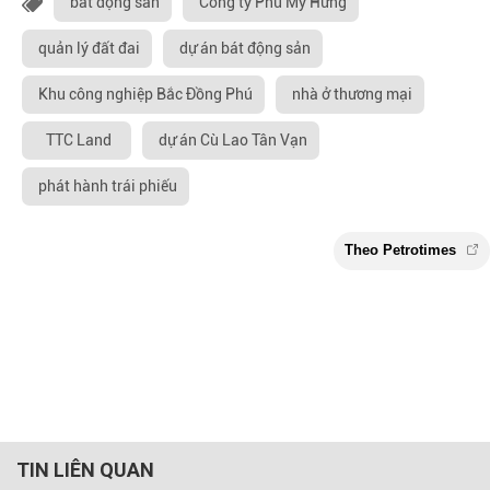
bất động san
Công ty Phú Mỹ Hưng
quản lý đất đai
dự án bát động sản
Khu công nghiệp Bắc Đồng Phú
nhà ở thương mại
TTC Land
dự án Cù Lao Tân Vạn
phát hành trái phiếu
TIN LIÊN QUAN