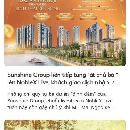
Sunshine Group liên tiếp tung "át chủ bài"
lên NobleX Live, khách giao dịch nhận ưu
đãi hàng trăm triệu đồng
Không chỉ quy tụ ba dự án "đình đám" của
Sunshine Group, chuỗi livestream NobleX Live
tuần này còn gây chú ý khi MC Mai Ngọc sẽ
đồng hành trong phiên livestream giới thiệu...