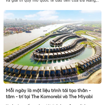
và giải trí quy mô quốc tế đầu tiên của Đà Nẵng,…
Mỗi ngày là một liệu trình tái tạo thân -
tâm - trí tại The Komorebi và The Miyabi