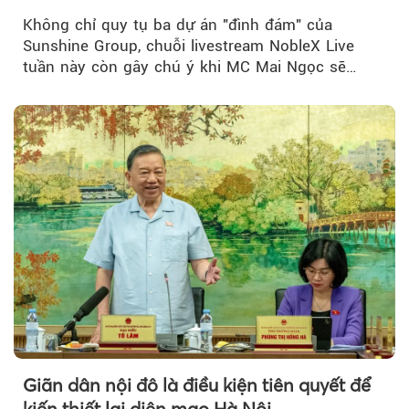
đãi hàng trăm triệu đồng
Không chỉ quy tụ ba dự án "đình đám" của
Sunshine Group, chuỗi livestream NobleX Live
tuần này còn gây chú ý khi MC Mai Ngọc sẽ
đồng hành trong phiên livestream giới thiệu...
Giãn dân nội đô là điều kiện tiên quyết để
kiến thiết lại diện mạo Hà Nội