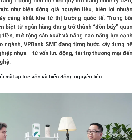
tăng trưởng tích cực với quy mô hàng chục tỷ USD,
hức như biến động giá nguyên liệu, biên lợi nhuận
y càng khắt khe từ thị trường quốc tế. Trong bối
ên biệt từ ngân hàng đang trở thành “đòn bẩy” quan
 tiền, mở rộng sản xuất và nâng cao năng lực cạnh
heo ngành, VPBank SME đang từng bước xây dựng hệ
ghiệp nhựa – từ vốn lưu động, tài trợ thương mại đến
ghệ.
 mặt áp lực vốn và biến động nguyên liệu