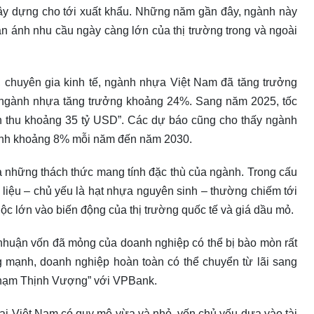
, xây dựng cho tới xuất khẩu. Những năm gần đây, ngành này
ản ánh nhu cầu ngày càng lớn của thị trường trong và ngoài
chuyên gia kinh tế, ngành nhựa Việt Nam đã tăng trưởng
 ngành nhựa tăng trưởng khoảng 24%. Sang năm 2025, tốc
 thu khoảng 35 tỷ USD”. Các dự báo cũng cho thấy ngành
 bình khoảng 8% mỗi năm đến năm 2030.
là những thách thức mang tính đặc thù của ngành. Trong cấu
 liệu – chủ yếu là hạt nhựa nguyên sinh – thường chiếm tới
ộc lớn vào biến động của thị trường quốc tế và giá dầu mỏ.
 nhuận vốn đã mỏng của doanh nghiệp có thể bị bào mòn rất
g mạnh, doanh nghiệp hoàn toàn có thể chuyển từ lãi sang
“Chạm Thịnh Vượng” với VPBank.
ại Việt Nam có quy mô vừa và nhỏ, vốn chủ yếu dựa vào tài