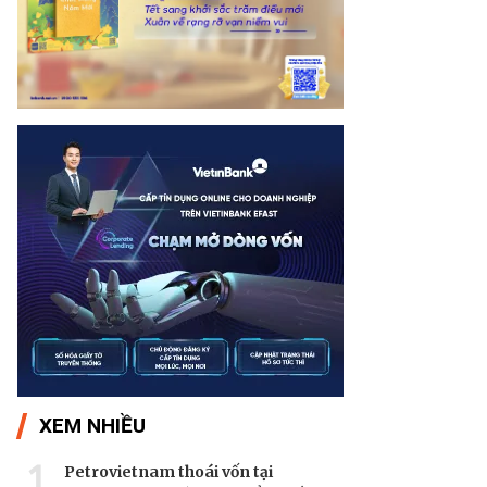
XEM NHIỀU
1
Petrovietnam thoái vốn tại