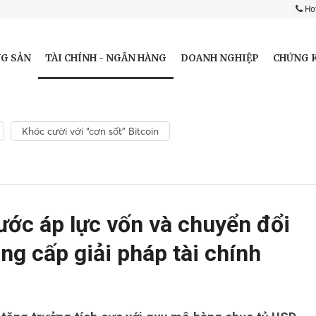
Hot
TÀI CHÍNH - NGÂN HÀNG
G SẢN
DOANH NGHIỆP
CHỨNG 
Khóc cười với “cơn sốt” Bitcoin
ước áp lực vốn và chuyển đổi
g cấp giải pháp tài chính