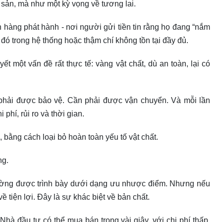
 sản, mà như một kỳ vọng về tương lai.
 hàng phát hành - nơi người gửi tiền tin rằng họ đang “nắm
đó trong hệ thống hoặc thậm chí không tồn tại đầy đủ.
ết một vấn đề rất thực tế: vàng vật chất, dù an toàn, lại có
 phải được bảo vệ. Cần phải được vận chuyển. Và mỗi lần
 phí, rủi ro và thời gian.
, bằng cách loại bỏ hoàn toàn yếu tố vật chất.
ng.
hường được trình bày dưới dạng ưu nhược điểm. Nhưng nếu
ề tiện lợi. Đây là sự khác biệt về bản chất.
hà đầu tư có thể mua bán trong vài giây, với chi phí thấp,