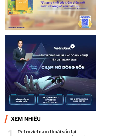
XEM NHIỀU
1
Petrovietnam thoái vốn tại