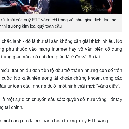
út khỏi các quỹ ETF vàng chỉ trong vài phút giao dịch, tạo tác
n thị trường kim loại quý toàn cầu.
, chắc lạnh - đó là thứ tài sản không cần giải thích nhiều. Nó
ông phụ thuộc vào mạng internet hay vô vàn biến cố xung
rung gian nào, nó chỉ đơn giản là ở đó và tồn tại.
hiếu, trái phiếu đến tiền tệ đều trở thành những con số trên
cuộc. Nó xuất hiện trong tài khoản chứng khoán, trong các
u tư toàn cầu, nhưng dưới một hình thái mới: “vàng giấy”.
 là một sự dịch chuyển sâu sắc: quyền sở hữu vàng - từ tay
g tài chính.
ó một công cụ đã trở thành biểu tượng: quỹ ETF vàng.