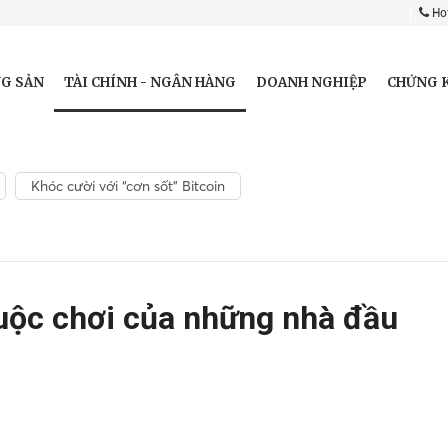
Hot
TÀI CHÍNH - NGÂN HÀNG
G SẢN
DOANH NGHIỆP
CHỨNG 
Khóc cười với “cơn sốt” Bitcoin
Cuộc chơi của những nhà đầu