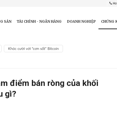
Hot
CHỨNG 
G SẢN
TÀI CHÍNH - NGÂN HÀNG
DOANH NGHIỆP
Khóc cười với “cơn sốt” Bitcoin
âm điểm bán ròng của khối
u gì?