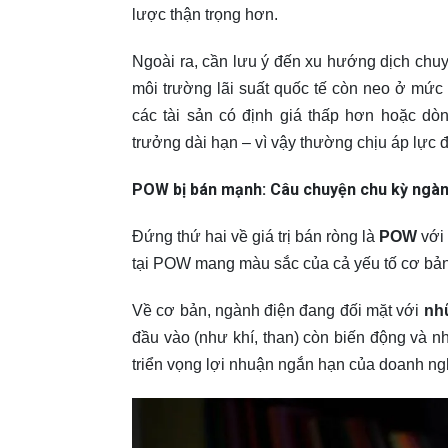
lược thận trọng hơn.
Ngoài ra, cần lưu ý đến xu hướng dịch chu
môi trường lãi suất quốc tế còn neo ở mức
các tài sản có định giá thấp hơn hoặc dò
trưởng dài hạn – vì vậy thường chịu áp lực đ
POW bị bán mạnh: Câu chuyện chu kỳ ngành
Đứng thứ hai về giá trị bán ròng là
POW
với 
tại POW mang màu sắc của cả yếu tố cơ bản 
Về cơ bản, ngành điện đang đối mặt với
nh
đầu vào (như khí, than) còn biến động và nh
triển vọng lợi nhuận ngắn hạn của doanh n