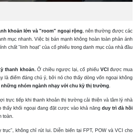
anh khoản lớn và "room" ngoại rộng
, nên thường được các
anh mục nhanh. Việc bị bán mạnh không hoàn toàn phản ánh
tính chất "linh hoạt" của cổ phiếu trong danh mục của nhà đầu
kỳ thanh khoản.
Ở chiều ngược lại, cổ phiếu
VCI
được mua
Đây là điểm đáng chú ý, bởi nó cho thấy dòng vốn ngoại không
g những nhóm ngành nhạy với chu kỳ thị trường
.
trực tiếp khi thanh khoản thị trường cải thiện và tâm lý nhà
o thấy khối ngoại đang đặt cược vào khả năng
duy trì đà hồi
n toàn.
rục", không chỉ rút lui.
Diễn biến tại FPT, POW và VCI cho