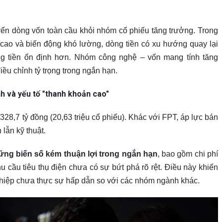
yển dòng vốn toàn cầu khỏi nhóm cổ phiếu tăng trưởng. Trong
 cao và biến động khó lường, dòng tiền có xu hướng quay lại
ng tiền ổn định hơn. Nhóm công nghệ – vốn mang tính tăng
iều chỉnh tỷ trọng trong ngắn hạn.
 và yếu tố "thanh khoản cao"
328,7 tỷ đồng (20,63 triệu cổ phiếu). Khác với FPT, áp lực bán
lẫn kỹ thuật.
ững biến số kém thuận lợi trong ngắn hạn
, bao gồm chi phí
u cầu tiêu thụ điện chưa có sự bứt phá rõ rệt. Điều này khiến
ghiệp chưa thực sự hấp dẫn so với các nhóm ngành khác.