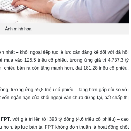
Ảnh minh họa
n nhất – khối ngoại tiếp tục là lực cản đáng kể đối với đà hồi
 mua vào 125,5 triệu cổ phiếu, tương ứng giá trị 4.737,3 tỷ
, chiều bán ra còn tăng mạnh hơn, đạt 181,28 triệu cổ phiếu,
 đồng, tương ứng 55,8 triệu cổ phiếu – tăng hơn gấp đôi so với
 vốn ngắn hạn của khối ngoại vẫn chưa dừng lại, bất chấp thị
u
FPT
, với giá trị lên tới 393 tỷ đồng (4,6 triệu cổ phiếu) – cao
âu hơn, áp lực bán tại FPT không đơn thuần là hoạt động chốt