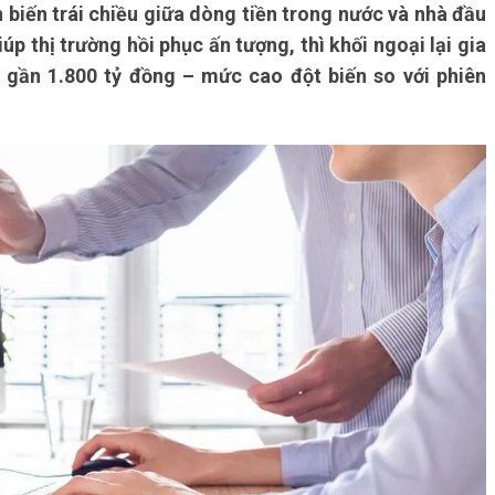
 biến trái chiều giữa dòng tiền trong nước và nhà đầu
úp thị trường hồi phục ấn tượng, thì khối ngoại lại gia
i gần 1.800 tỷ đồng – mức cao đột biến so với phiên