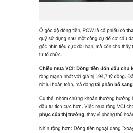
Ở góc độ dòng tiền, POW là cổ phiếu có
th
quỹ sử dụng như một công cụ để cơ cấu d
góc nhìn tiêu cực dài hạn, mà còn cho thấy 
tư tổ chức.
Chiều mua VCI: Dòng tiền đón đầu chu 
ròng mạnh nhất với giá trị 194,7 tỷ đồng. 
rút lui hoàn toàn, mà đang
tái phân bổ san
Cụ thể, nhóm chứng khoán thường hưởng lợi 
đầu tư tích cực hơn. Việc mua ròng VCI ch
phục của thị trường
, thay vì phòng thủ hoà
Nhìn rộng hơn: Dòng tiền ngoại đang "xoay t