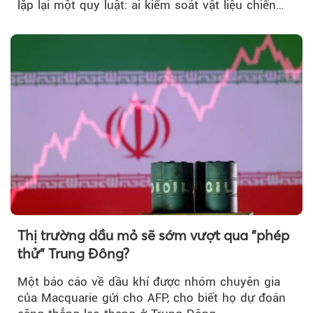
lặp lại một quy luật: ai kiểm soát vật liệu chiến
lược…
Thị trường dầu mỏ sẽ sớm vượt qua "phép
thử" Trung Đông?
Một báo cáo về dầu khí được nhóm chuyên gia
của Macquarie gửi cho AFP, cho biết họ dự đoán